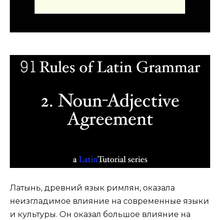
Латынь, древний язык римлян, оказала
неизгладимое влияние на современные языки
и культуры. Он оказал большое влияние на