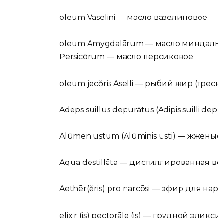
oleum Vaselini — масло вазелиновое
oleum Amygdalārum — масло миндаль
Persicōrum — масло персиковое
oleum jecŏris Aselli — рыбий жир (тр
Adeps suillus depurātus (Adipis suilli d
Alūmen ustum (Alūminis usti) — жжен
Aqua destillāta — дистиллированная 
Aethēr(ĕris) pro narcōsi — эфир для н
elixir (is) pectorāle (is) — грудной элик