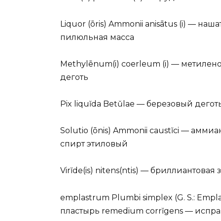
Liquor (ōris) Ammonii anisātus (i) — 
пилюльная масса
Methylēnum(i) coerleum (i) — метиленовы
деготь
Pix liquĭda Betǔlae — березовый дегот
Solutio (ōnis) Ammonii caustĭci — амми
спирт этиловый
Virĭde(is) nitens(ntis) — бриллиантовая
emplastrum Plumbi simplex (G. S.: Empl
пластырь remedium corrĭgens — испр