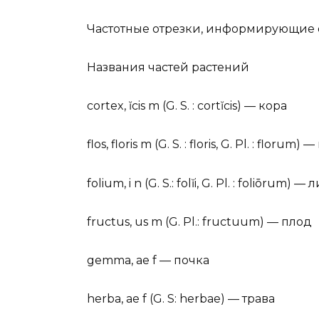
Частотные отрезки, информирующие 
Названия частей растений
cortex, ĭcis m (G. S. : cortĭcis) — кора
flos, floris m (G. S. : floris, G. Pl. : florum)
folium, i n (G. S.: folĭi, G. Pl. : foliōrum) — 
fructus, us m (G. Pl.: fructuum) — плод
gemma, ae f — почка
herba, ae f (G. S: herbae) — трава