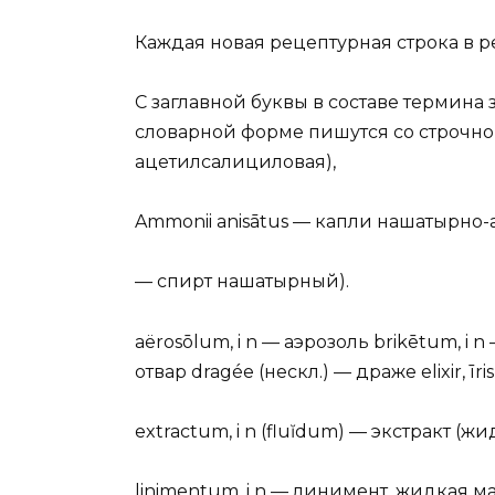
Каждая новая рецептурная строка в р
С заглавной буквы в составе термина
словарной форме пишутся со строчной б
ацетилсалициловая),
Ammonii anisātus — капли нашатырно-а
— спирт нашатырный).
aёrosōlum, i n — аэрозоль brikētum, i n
отвар dragée (нескл.) — драже elixir, īr
extractum, i n (fluĭdum) — экстракт (жи
linimentum, i n — линимент, жидкая ма