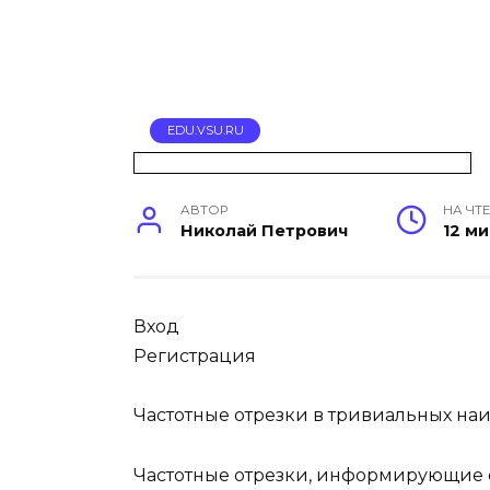
EDU.VSU.RU
АВТОР
НА ЧТ
Николай Петрович
12 м
Вход
Регистрация
Частотные отрезки в тривиальных на
Частотные отрезки, информирующие 