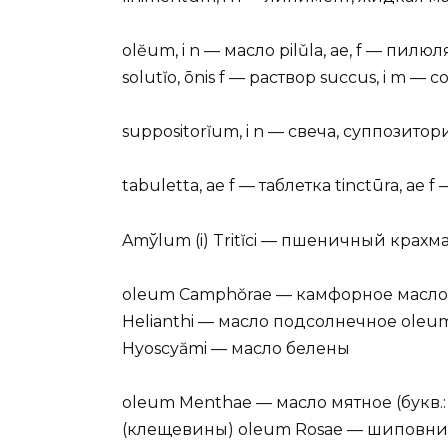
olĕum, i n — масло pilǔla, ae, f — пилюл
solutĭo, ōnis f — раствор succus, i m — с
suppositorĭum, i n — свеча, суппозитор
tabuletta, ae f — таблетка tinctūra, ae
Amўlum (i) Tritĭci — пшеничный крахма
oleum Camphŏrae — камфорное масло 
Helianthi — масло подсолнечное oleu
Hyoscyămi — масло белены
oleum Menthae — масло мятное (букв.:
(клещевины) oleum Rosae — шиповни