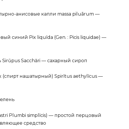
нашатырно-анисовые капли massa piluārum —
й синий Pix liquĭda (Gen. : Picis liquidae) —
ь Sirǔpus Sacchări — сахарный сироп
ак (спирт нашатырный) Spirĭtus aethylĭcus —
 зелень
astri Plumbi simplĭcis) — простой перцовый
авляющее средство