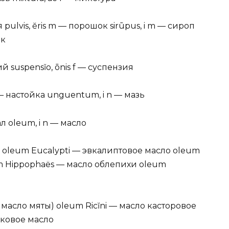
я pulvis, ĕris m — порошок sirūpus, i m — сироп
ок
ий suspensĭo, ōnis f — суспензия
 f — настойка unguentum, i n — мазь
л oleum, i n — масло
oleum Eucalypti — эвкалиптовое масло oleum
m Hippophaës — масло облепихи oleum
 масло мяты) oleum Ricĭni — масло касторовое
ковое масло