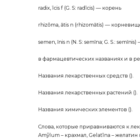
radix, īcis f (G. S: radīcis) — корень
rhizōma, ătis n (rhizomătis) — корневищ
semen, ĭnis n (N. S: semĭna; G. S.: semĭnis
в фармацевтических названиях и в ре
Названия лекарственных средств ().
Названия лекарственных растений ().
Названия химических элементов ().
Слова, которые приравниваются к лек
Amўlum – крахмал, Gelatīna – желатин