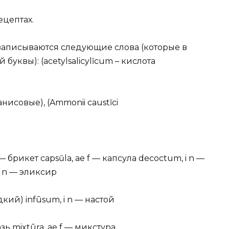
ецептах.
 записываются следующие слова (которые в
уквы): (acetylsalicylĭcum – кислота
нисовые), (Ammonii caustĭci
 — брикет capsŭla, ae f — капсула decoctum, i n —
is n — эликсир
дкий) infūsum, i n — настой
зь mixtūra, ae f — микстура