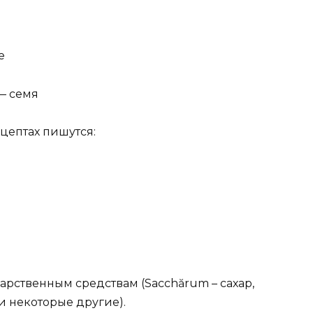
е
) — семя
цептах пишутся:
арственным средствам (Saсchărum – сахар,
 и некоторые другие).