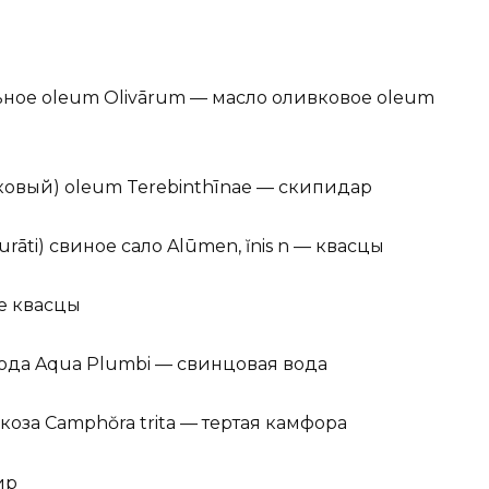
ное oleum Olivārum — масло оливковое oleum
есковый) oleum Terebinthīnae — скипидар
epurāti) свиное сало Alūmen, ĭnis n — квасцы
ые квасцы
вода Aqua Plumbi — свинцовая вода
аркоза Camphŏra trita — тертая камфора
сир