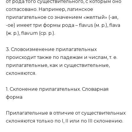
от рода того существительного, с которым оно
согласовано. Например, латинское
прилагательное со значением «желтый» (-ая,
-ое) имеет три формы рода – flavus (м. p.), flava
(ж. p.), flavum (ср. р.).
3. Словоизменение прилагательных
происходит также по падежам и числам, т. е.
прилагательные, как и существительные,
склоняются.
1. Склонение прилагательных. Словарная
форма
Прилагательные в отличие от существительных
склоняются только по I, II или по III склонению.