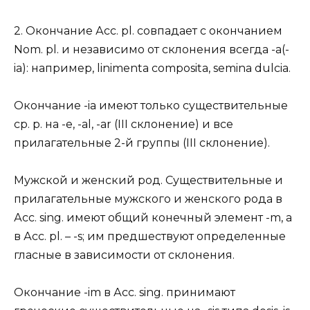
2. Окончание Асс. pl. совпадает с окончанием
Nom. pl. и независимо от склонения всегда -a(-
ia): например, linimenta composita, semina dulcia.
Окончание -ia имеют только существительные
ср. р. на -е, -al, -ar (III склонение) и все
прилагательные 2-й группы (III склонение).
Мужской и женский род. Существительные и
прилагательные мужского и женского рода в
Асс. sing. имеют общий конечный элемент -m, а
в Асc. pl. – -s; им предшествуют определенные
гласные в зависимости от склонения.
Окончание -im в Асc. sing. принимают