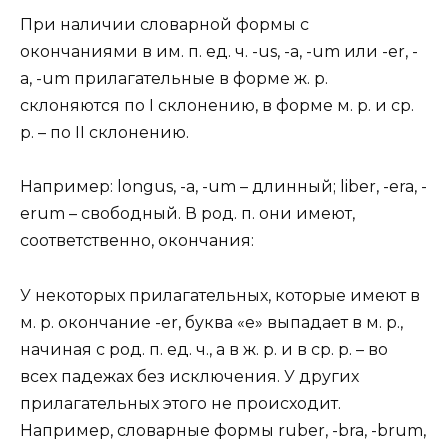
При наличии словарной формы с
окончаниями в им. п. ед. ч. -us, -а, -um или -еr, -
a, -um прилагательные в форме ж. р.
склоняются по I склонению, в форме м. р. и ср.
р. – по II склонению.
Например: longus, -a, -um – длинный; liber, -era, -
erum – свободный. В род. п. они имеют,
соответственно, окончания:
У некоторых прилагательных, которые имеют в
м. р. окончание -еr, буква «е» выпадает в м. р.,
начиная с род. п. ед. ч., а в ж. р. и в ср. р. – во
всех падежах без исключения. У других
прилагательных этого не происходит.
Например, словарные формы ruber, -bra, -brum,