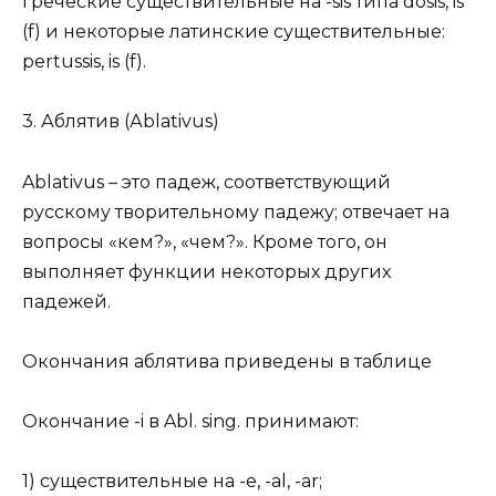
греческие существительные на -sis типа dosis, is
(f) и некоторые латинские существительные:
pertussis, is (f).
3. Аблятив (Аblativus)
Ablativus – это падеж, соответствующий
русскому творительному падежу; отвечает на
вопросы «кем?», «чем?». Кроме того, он
выполняет функции некоторых других
падежей.
Окончания аблятива приведены в таблице
Окончание -i в Abl. sing. принимают:
1) существительные на -е, -al, -ar;