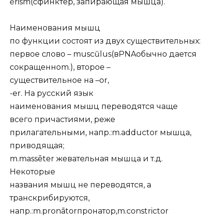
ĕrism(сфинктер, запирающая мышца).
Наименования мышц
по функции состоят из двух существительных:
первое слово – muscŭlus(вPNAобычно дается
сокращенноm.), второе –
существительное на –or,
-er. На русский язык
наименования мышц переводятся чаще
всего причастиями, реже
прилагательными, напр.:m.adductor мышца,
приводящая;
m.massēter жевательная мышца и т.д.
Некоторые
названия мышц не переводятся, а
транскрибируются,
напр.:m.pronātorпронатор,m.constrictor