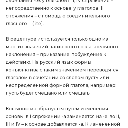
окончания -te: у глаголов I, II, IV спряжения –
непосредственно к основе, у глаголов III
спряжения – с помощью соединительного
гласного -i-(-ite).
В рецептуре используется только одно из
многих значений латинского сослагательного
наклонения – приказание, побуждение к
действию. На русский язык формы
конъюнктива с таким значением переводятся
глаголом в сочетании со словом пусть или
неопределенной формой глагола, например:
пусть будет смешано или смешать.
Конъюнктив образуется путем изменения
основы: в I спряжении -а заменяется на -е, во II,
III и IV – к основе добавляется -а. К измененной