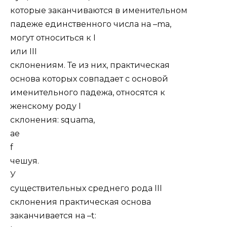
которые заканчиваются в именительном
падеже единственного числа на –ma,
могут относиться к I
или III
склонениям. Те из них, практическая
основа которых совпадает с основой
именительного падежа, относятся к
женскому роду I
склонения: squama,
ae
f
чешуя.
У
существительных среднего рода III
склонения практическая основа
заканчивается на –t: