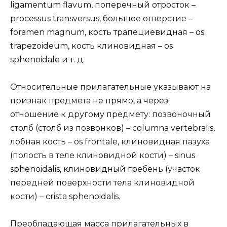
ligamentum flavum, поперечный отросток –
processus transversus, большое отверстие –
foramen magnum, кость трапециевидная – os
trapezoideum, кость клиновидная – os
sphenoidale и т. д.
Относительные прилагательные указывают на
признак предмета не прямо, а через
отношение к другому предмету: позвоночный
столб (столб из позвонков) – columna vertebralis,
лобная кость – os frontale, клиновидная пазуха
(полость в теле клиновидной кости) – sinus
sphenoidalis, клиновидный гребень (участок
передней поверхности тела клиновидной
кости) – crista sphenoidalis.
Преобладающая масса прилагательных в