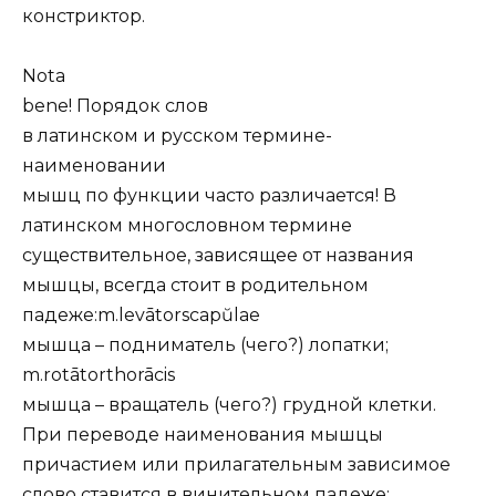
констриктор.
Nota
bene! Порядок слов
в латинском и русском термине-
наименовании
мышц по функции часто различается! В
латинском многословном термине
существительное, зависящее от названия
мышцы, всегда стоит в родительном
падеже:m.levātorscapŭlae
мышца – подниматель (чего?) лопатки;
m.rotātorthorācis
мышца – вращатель (чего?) грудной клетки.
При переводе наименования мышцы
причастием или прилагательным зависимое
слово ставится в винительном падеже: