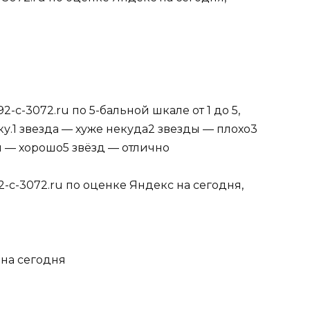
-c-3072.ru по 5-бальной шкале от 1 до 5,
у.1 звезда — хуже некуда2 звезды — плохо3
 — хорошо5 звёзд — отлично
2-c-3072.ru по оценке Яндекс на сегодня,
uна сегодня