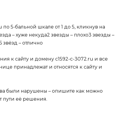
 по 5-бальной шкале от 1 до 5, кликнув на
зда – хуже некуда2 звезды – плохо3 звезды –
 звёзд – отлично
ия к сайту и домену c1592-c-3072.ru и все
нице принадлежат и относятся к сайту и
ава были нарушены – опишите как можно
 пути её решения.