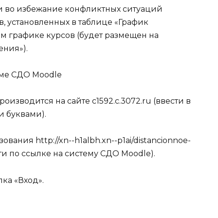
и во избежание конфликтных ситуаций
 установленных в таблице «График
 графике курсов (будет размещен на
ения»).
еме СДО Moodle
изводится на сайте c1592.c.3072.ru (ввести в
и буквами).
вания http://xn--h1albh.xn--p1ai/distancionnoe-
ти по ссылке на систему СДО Moodle).
пка «Вход».