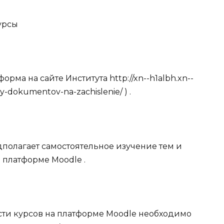
урсы
орма на сайте Института http://xn--h1albh.xn--
y-dokumentov-na-zachislenie/ ) .
олагает самостоятельное изучение тем и
платформе Moodle .
ти курсов на платформе Moodle необходимо