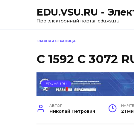
Перейти
EDU.VSU.RU - Эле
к
содержанию
Про электронный портал edu.vsu.ru
ГЛАВНАЯ СТРАНИЦА
C 1592 C 3072 
EDU.VSU.RU
АВТОР
НА ЧТ
Николай Петрович
21 м