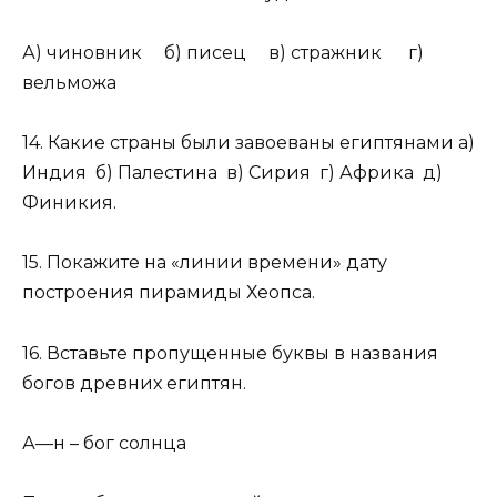
А) чиновник б) писец в) стражник г)
вельможа
14. Какие страны были завоеваны египтянами а)
Индия б) Палестина в) Сирия г) Африка д)
Финикия.
15. Покажите на «линии времени» дату
построения пирамиды Хеопса.
16. Вставьте пропущенные буквы в названия
богов древних египтян.
А—н – бог солнца