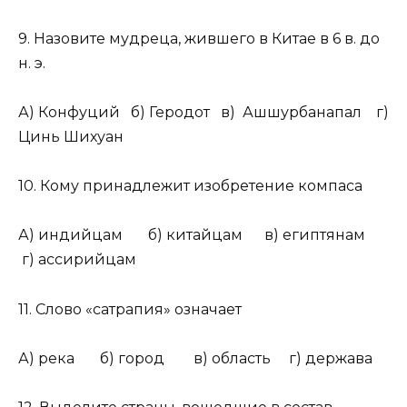
9. Назовите мудреца, жившего в Китае в 6 в. до
н. э.
А) Конфуций б) Геродот в) Ашшурбанапал г)
Цинь Шихуан
10. Кому принадлежит изобретение компаса
А) индийцам б) китайцам в) египтянам
г) ассирийцам
11. Слово «сатрапия» означает
А) река б) город в) область г) держава