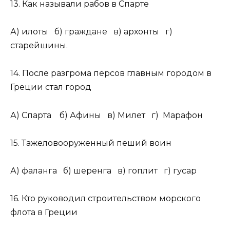
13. Как называли рабов в Спарте
А) илоты б) граждане в) архонты г)
старейшины.
14. После разгрома персов главным городом в
Греции стал город
А) Спарта б) Афины в) Милет г) Марафон
15. Тажеловооруженный пеший воин
А) фаланга б) шеренга в) гоплит г) гусар
16. Кто руководил строительством морского
флота в Греции