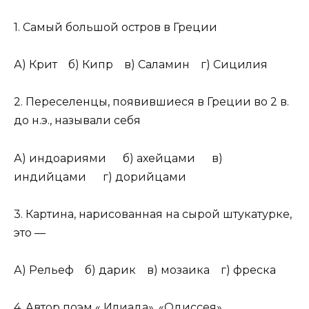
1. Самый большой остров в Греции
А) Крит б) Кипр в) Саламин г) Сицилия
2. Переселенцы, появившиеся в Греции во 2 в.
до н.э., называли себя
А) индоариями б) ахейцами в)
индийцами г) дорийцами
3. Картина, нарисованная на сырой штукатурке,
это —
А) Рельеф б) дарик в) мозаика г) фреска
4. Автор поэм « Илиада», «Одиссея»