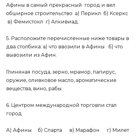
Афины в самый прекрасный город и вел
обширное строительство а) Перикл б) Ксеркс
в) Фемистокл г) Алкивиад.
5. Расположите перечисленные ниже товары в
два столбика: а) что ввозили в Афины б) что
вывозили из Афин.
Глиняная посуда, зерно, мрамор, папирус,
оружие, оливковое масло, ароматические
вещества, вино, рабы.
6. Центром международной торговли стал
город
А) Афины б) Спарта в) Марафон г) Милет