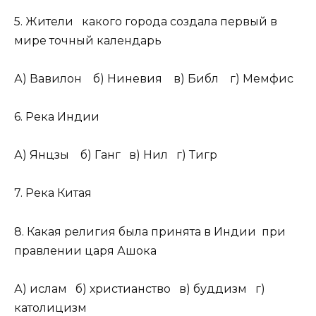
5. Жители какого города создала первый в
мире точный календарь
А) Вавилон б) Ниневия в) Библ г) Мемфис
6. Река Индии
А) Янцзы б) Ганг в) Нил г) Тигр
7. Река Китая
8. Какая религия была принята в Индии при
правлении царя Ашока
А) ислам б) христианство в) буддизм г)
католицизм