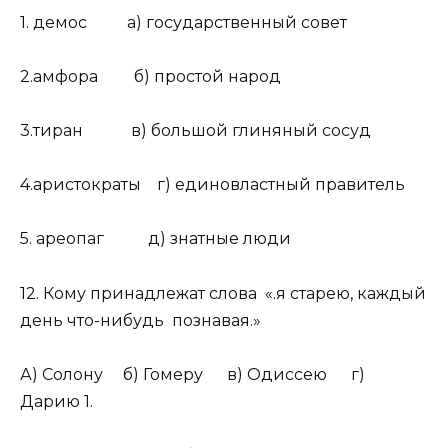
1. демос а) государственный совет
2.амфора б) простой народ
3.тиран в) большой глиняный сосуд
4.аристократы г) единовластный правитель
5. ареопаг д) знатные люди
12. Кому принадлежат слова «.я старею, каждый
день что-нибудь познавая.»
А) Солону б) Гомеру в) Одиссею г)
Дарию 1.