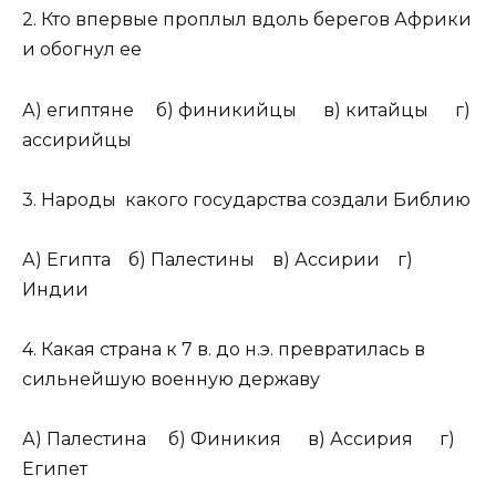
2. Кто впервые проплыл вдоль берегов Африки
и обогнул ее
А) египтяне б) финикийцы в) китайцы г)
ассирийцы
3. Народы какого государства создали Библию
А) Египта б) Палестины в) Ассирии г)
Индии
4. Какая страна к 7 в. до н.э. превратилась в
сильнейшую военную державу
А) Палестина б) Финикия в) Ассирия г)
Египет