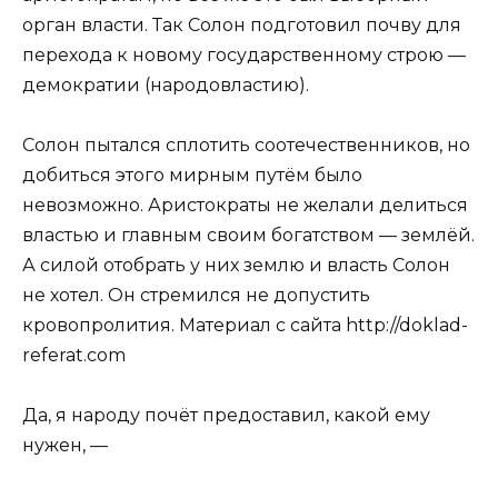
орган власти. Так Солон под­готовил почву для
перехода к новому го­сударственному строю —
демократии (народовластию).
Солон пытался сплотить соотечественников, но
добиться это­го мирным путём было
невозможно. Аристократы не желали де­литься
властью и главным своим богатством — землёй.
А силой отобрать у них землю и власть Солон
не хотел. Он стремился не допустить
кровопролития. Материал с сайта http://doklad-
referat.com
Да, я народу почёт предоставил, какой ему
нужен, —