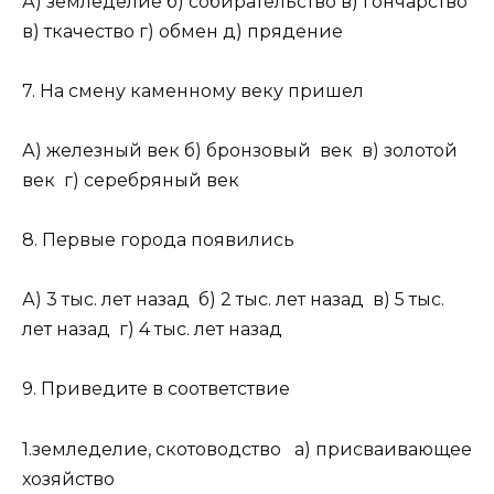
А) земледелие б) собирательство в) гончарство
в) ткачество г) обмен д) прядение
7. На смену каменному веку пришел
А) железный век б) бронзовый век в) золотой
век г) серебряный век
8. Первые города появились
А) 3 тыс. лет назад б) 2 тыс. лет назад в) 5 тыс.
лет назад г) 4 тыс. лет назад
9. Приведите в соответствие
1.земледелие, скотоводство а) присваивающее
хозяйство