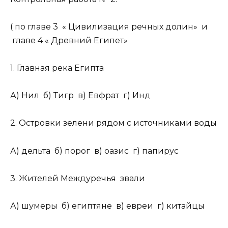
( по главе 3 « Цивилизация речных долин» и
главе 4 « Древний Египет»
1. Главная река Египта
А) Нил б) Тигр в) Евфрат г) Инд
2. Островки зелени рядом с источниками воды
А) дельта б) порог в) оазис г) папирус
3. Жителей Междуречья звали
А) шумеры б) египтяне в) евреи г) китайцы