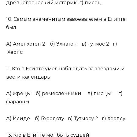
древнегреческий историк г) писец
10. Самым знаменитым завоевателем в Египте
был
А) Аменхотеп 2 б) Эхнатон в) Тутмос 2 г)
Хеопс
11. Кто в Египте умел наблюдать за звездами и
вести календарь
А) жрецы б) ремесленники в) писцы г)
фараоны
А) Исиде б) Геродоту в) Тутмосу 2 г) Хеопсу
13. Кто в Египте мог быть судьей