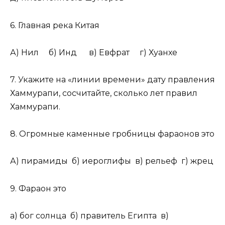
6. Главная река Китая
А) Нил б) Инд в) Евфрат г) Хуанхе
7. Укажите на «линии времени» дату правления
Хаммурапи, сосчитайте, сколько лет правил
Хаммурапи.
8. Огромные каменные гробницы фараонов это
А) пирамиды б) иероглифы в) рельеф г) жрец
9. Фараон это
а) бог солнца б) правитель Египта в)