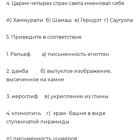
4. Царем четырех стран света именовал себя
А) Хаммурапи б) Шамаш в) Геродот г) Саутуола
5. Приведите в соответствие
1. Рельеф а) письменность египтян
2. дамба б) выпуклое изображение,
высеченное на камне
3. иероглиф в) укрепление из глины
4. клинопись г) храм- башня в виде
ступенчатой пирамиды
д) письменность шумеров