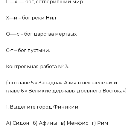
П—х — бог, сотворивший мир
Х—и – бог реки Нил
О—-с – бог царства мертвых
С-т – бог пустыни.
Контрольная работа № 3.
( по главе 5 « Западная Азия в век железа» и
главе 6 « Великие державы древнего Востока»)
1. Выделите город Финикии
А) Сидон б) Афины в) Мемфис г) Рим