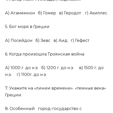
А) Агамемнон б) Гомер в) Геродот г) Ахиллес
5. Бог моря в Греции
А) Посейдон б) Зевс в) Аид г) Гефест
6. Когда произошла Троянская война
А) 1000 г. до н.э. б) 1200 г. до н.э. в) 1500 г. до
н.э. г) 1100г. до н.э.
7. Укажите на «линии времени» «темные века»
Греции.
8. Особенный город-государство с