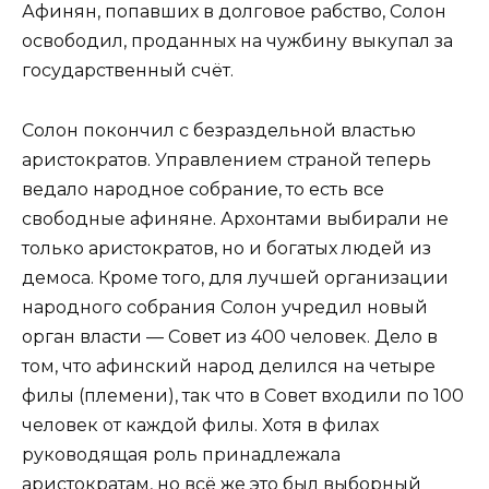
Афинян, попавших в долговое рабство, Солон
освободил, проданных на чужбину выкупал за
государственный счёт.
Солон покончил с безраздельной властью
аристократов. Уп­равлением страной теперь
ведало народное собрание, то есть все
свободные афиняне. Архонтами вы­бирали не
только аристократов, но и бо­гатых людей из
демоса. Кроме того, для лучшей организации
народного собра­ния Солон учредил новый
орган влас­ти — Совет из 400 человек. Дело в
том, что афинский народ делился на четыре
филы (племени), так что в Совет входи­ли по 100
человек от каждой филы. Хотя в филах
руководящая роль принадле­жала
аристократам, но всё же это был выборный