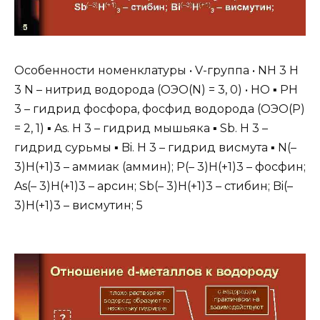
Особенности номенклатуры • V-группа • NH 3 H
3 N – нитрид водорода (ОЭО(N) = 3, 0) • НО ▪ PH
3 – гидрид фосфора, фосфид водорода (ОЭО(P)
= 2, 1) ▪ As. H 3 – гидрид мышьяка ▪ Sb. H 3 –
гидрид сурьмы ▪ Bi. H 3 – гидрид висмута ▪ N(–
3)H(+1)3 – аммиак (аммин); P(– 3)H(+1)3 – фосфин;
As(– 3)H(+1)3 – арсин; Sb(– 3)H(+1)3 – стибин; Bi(–
3)H(+1)3 – висмутин; 5