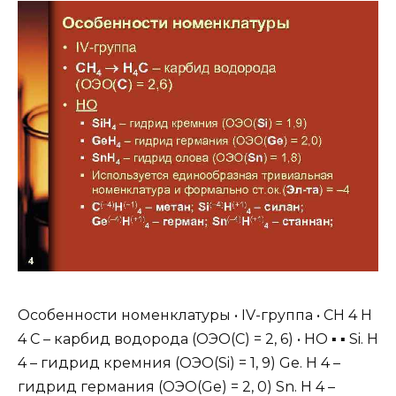
Особенности номенклатуры • IV-группа • CH 4 H
4 C – карбид водорода (ОЭО(С) = 2, 6) • НО ▪ ▪ Si. H
4 – гидрид кремния (ОЭО(Si) = 1, 9) Ge. H 4 –
гидрид германия (ОЭО(Ge) = 2, 0) Sn. H 4 –