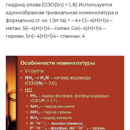
гидрид олова (ОЭО(Sn) = 1, 8) Используется
единообразная тривиальная номенклатура и
формально ст. ок. ( Эл-та) = – 4 ▪ C(– 4)H(+1)4 –
метан; Si(– 4)H(+1)4 – силан; Ge(– 4)H(+1)4 –
герман; Sn(– 4)H(+1)4 – станнан; 4