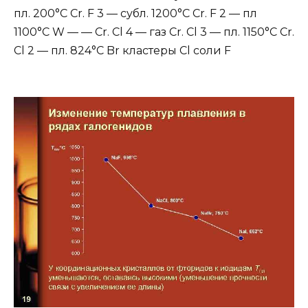
пл. 200°С Cr. F 3 — субл. 1200°С Cr. F 2 — пл
1100°С W — — Cr. Cl 4 — газ Cr. Cl 3 — пл. 1150°С Cr.
Cl 2 — пл. 824°С Br кластеры Cl соли F