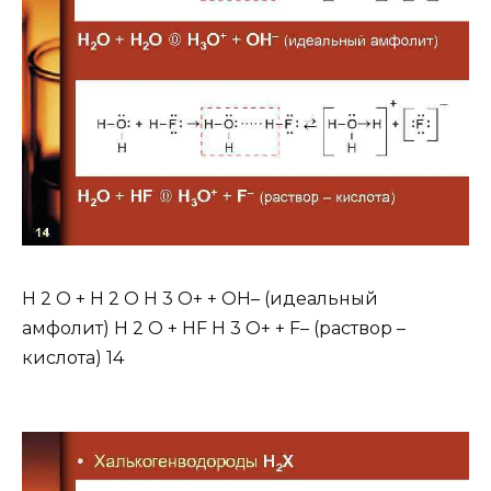
H 2 O + H 2 O H 3 O+ + OH– (идеальный
амфолит) H 2 O + HF H 3 O+ + F– (раствор –
кислота) 14