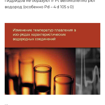
гидридов не образуют Ir Pt великолепно рют
водород (особенно Pd – 4 d 105 s 0)