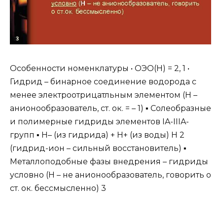
Особенности номенклатуры • ОЭО(H) = 2, 1 •
Гидрид – бинарное соединение водорода с
менее электроотрицатльным элементом (H –
анионообразователь, ст. ок. = – 1) ▪ Солеобразные
и полимерные гидриды элементов IA-IIIA-
групп ▪ H– (из гидрида) + H+ (из воды) H 2
(гидрид-ион – сильный восстановитель) ▪
Металлоподобные фазы внедрения – гидриды
условно (H – не анионообразователь, говорить о
ст. ок. бессмысленно) 3