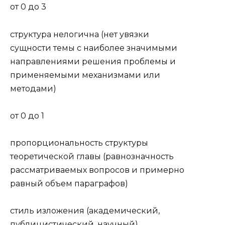
от 0 до 3
структура нелогична (нет увязки
сущности темы с наибо­лее значимыми
направлениями решения проблемы и
при­меняемыми механизмами или
методами)
от 0 до 1
пропорциональность структуры
теоретической главы (рав­нозначность
рассматриваемых вопросов и примерно
рав­ный объем параграфов)
стиль изложения (академический,
публицистический, на­учный)