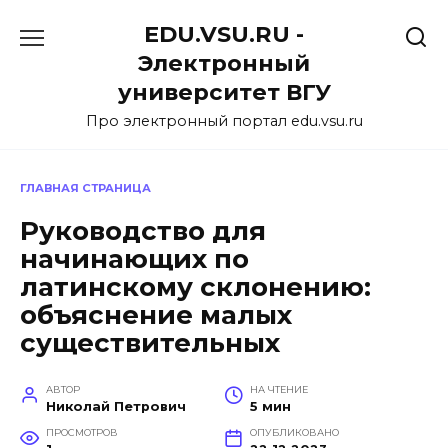
Перейти
EDU.VSU.RU -
к
содержанию
Электронный
университет ВГУ
Про электронный портал edu.vsu.ru
ГЛАВНАЯ СТРАНИЦА
Руководство для
начинающих по
латинскому склонению:
объяснение малых
существительных
АВТОР
НА ЧТЕНИЕ
Николай Петрович
5 мин
ПРОСМОТРОВ
ОПУБЛИКОВАНО