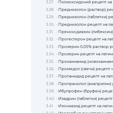
· Полиоксидоний рецепт на
· Преднизолон (раствор) ре
· Преднизолон (таблетки) р
· Преднизолон рецепт на л
· Преноксдиазин (либексин)
· Прогестерон рецепт на л
· Прозерин 0,05% раствор 
· Прозерин рецепт на лати
· Прокаинамид (новокаинам
· Промедол (свечи) рецепт 
· Пропанидид рецепт на ла
· Пропранолол (анаприлин) 
· Ибупрофен (бруфен) реце
· Изадрин (таблетки) рецепт
· Изониазид рецепт на лати