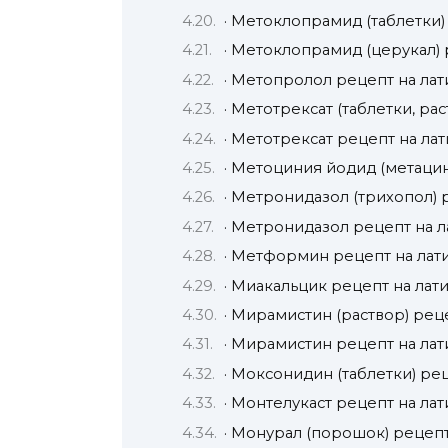
· Метоклопрамид (таблетки)
· Метоклопрамид (церукал) 
· Метопролол рецепт на ла
· Метотрексат (таблетки, ра
· Метотрексат рецепт на ла
· Метоциния йодид (метацин
· Метронидазол (трихопол) 
· Метронидазол рецепт на л
· Метформин рецепт на лат
· Миакальцик рецепт на лат
· Мирамистин (раствор) ре
· Мирамистин рецепт на ла
· Моксонидин (таблетки) ре
· Монтелукаст рецепт на ла
· Монурал (порошок) рецепт