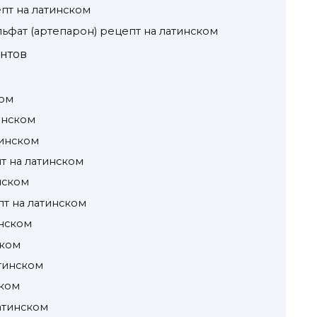
пт на латинском
ьфат (артепарон) рецепт на латинском
нтов
ком
инском
тинском
пт на латинском
нском
пт на латинском
инском
ском
атинском
ском
атинском