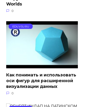
Worlds
0
EDU.VSU.RU
Как понимать и использовать
оси фигур для расширенной
визуализации данных
0