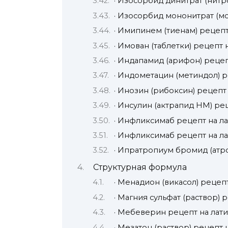
· Изосорбид динитрат (нитр
· Изосорбид мононитрат (м
· Имипинем (тиенам) рецепт
· Имован (таблетки) рецепт 
· Индапамид (арифон) рецеп
· Индометацин (метиндол) р
· Инозин (рибоксин) рецепт
· Инсулин (актрапид НМ) ре
· Инфликсимаб рецепт на л
· Инфликсимаб рецепт на л
· Ипратропиум бромид (атр
Структурная формула
· Мeнадион (викасол) рецеп
· Магния сульфат (раствор) 
· Мебеверин рецепт на лат
· Мезатон (раствор) рецепт 