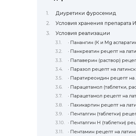
Диуретики фуросемид
Условия хранения препарата
Условия реализации
· Панангин (К и Мg аспараги
· Панкреатин рецепт на лат
· Папаверин (раствор) реце
· Паразол рецепт на латинс
· Паратиреоидин рецепт на
· Парацетамол (таблетки, ра
· Парацетамол рецепт на ла
· Пахикарпин рецепт на лат
· Пенталгин (таблетки) реце
· Пенталгин H (таблетки) ре
· Пентамин рецепт на латин