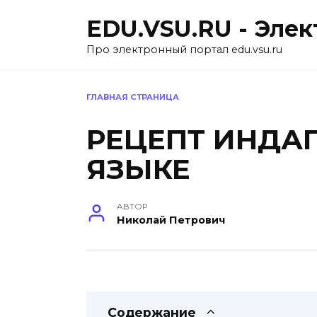
Перейти
EDU.VSU.RU - Эле
к
содержанию
Про электронный портал edu.vsu.ru
ГЛАВНАЯ СТРАНИЦА
РЕЦЕПТ ИНДА
ЯЗЫКЕ
АВТОР
Николай Петрович
Содержание