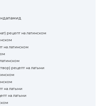
 Индапамид
нат) рецепт на латинском
инском
пт на латинском
ком
 латинском
створ) рецепт на латыни
тинском
инском
пт на латыни
цепт на латыни
ском