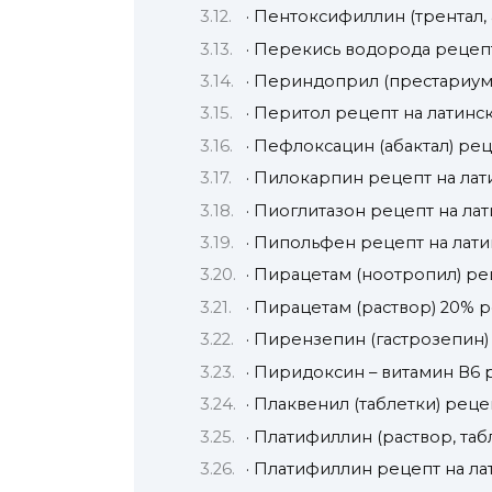
· Пентоксифиллин (трентал,
· Перекись водорода рецеп
· Периндоприл (престариум
· Перитол рецепт на латинс
· Пефлоксацин (абактал) ре
· Пилокарпин рецепт на ла
· Пиоглитазон рецепт на ла
· Пипольфен рецепт на лат
· Пирацетам (ноотропил) ре
· Пирацетам (раствор) 20% 
· Пирензепин (гастрозепин)
· Пиридоксин – витамин В6 
· Плаквенил (таблетки) реце
· Платифиллин (раствор, таб
· Платифиллин рецепт на л