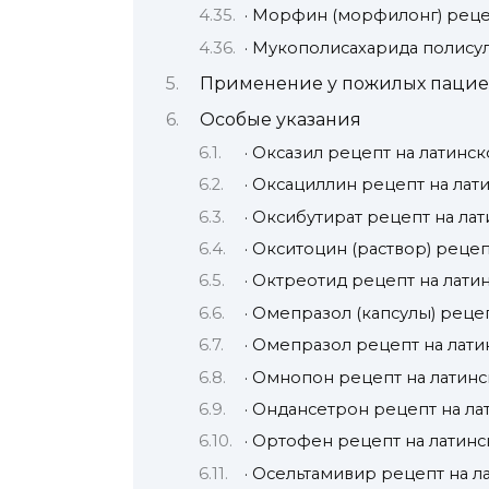
· Морфин (морфилонг) реце
· Мукополисахарида полисул
Применение у пожилых пацие
Особые указания
· Оксазил рецепт на латинс
· Оксациллин рецепт на лат
· Оксибутират рецепт на ла
· Окситоцин (раствор) реце
· Октреотид рецепт на лати
· Омепразол (капсулы) реце
· Омепразол рецепт на лат
· Омнопон рецепт на латин
· Ондансетрон рецепт на л
· Ортофен рецепт на латин
· Осельтамивир рецепт на л