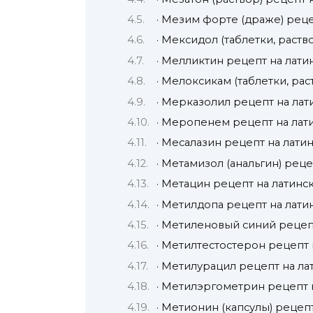
· Мезим форте (драже) реце
· Мексидол (таблетки, раст
· Мелликтин рецепт на лати
· Мелоксикам (таблетки, ра
· Мерказолил рецепт на ла
· Меропенем рецепт на лат
· Месалазин рецепт на лати
· Метамизол (анальгин) рец
· Метацин рецепт на латинс
· Метилдопа рецепт на лати
· Метиленовый синий рецеп
· Метилтестостерон рецепт 
· Метилурацил рецепт на л
· Метилэргометрин рецепт 
· Метионин (капсулы) рецеп