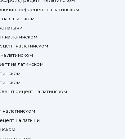
осорбид) рецепт на латинском
оночинкве) рецепт на латинском
 на латинском
на латыни
т на латинском
ецепт на латинском
 на латинском
цепт на латинском
атинском
атинском
овент) рецепт на латинском
т на латинском
рецепт на латыни
инском
на латинском