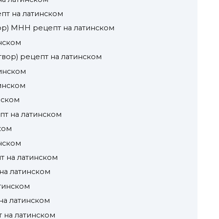
пт на латинском
вор) МНН рецепт на латинском
нском
створ) рецепт на латинском
тинском
инском
нском
епт на латинском
ком
нском
т на латинском
на латинском
атинском
на латинском
т на латинском