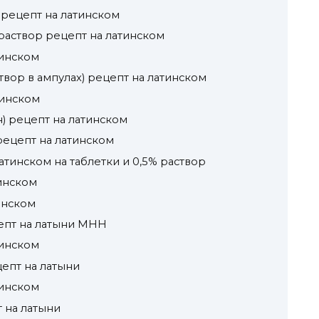
 рецепт на латинском
раствор рецепт на латинском
тинском
створ в ампулах) рецепт на латинском
тинском
) рецепт на латинском
рецепт на латинском
атинском на таблетки и 0,5% раствор
инском
инском
цепт на латыни МНН
тинском
цепт на латыни
тинском
 на латыни