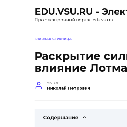
Перейти
EDU.VSU.RU - Эле
к
содержанию
Про электронный портал edu.vsu.ru
ГЛАВНАЯ СТРАНИЦА
Раскрытие сил
влияние Лотм
АВТОР
Николай Петрович
Содержание