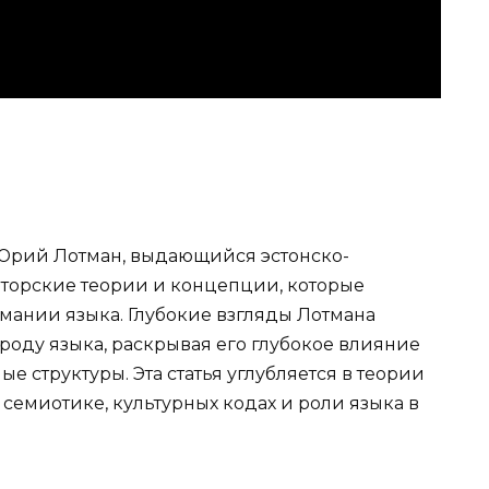
 Юрий Лотман, выдающийся эстонско-
торские теории и концепции, которые
ании языка. Глубокие взгляды Лотмана
роду языка, раскрывая его глубокое влияние
 структуры. Эта статья углубляется в теории
 семиотике, культурных кодах и роли языка в