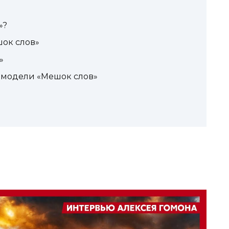
»?
ок слов»
»
 модели «Мешок слов»