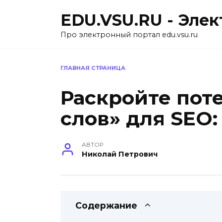
Перейти
EDU.VSU.RU - Эле
к
содержанию
Про электронный портал edu.vsu.ru
ГЛАВНАЯ СТРАНИЦА
Раскройте пот
слов» для SEO:
АВТОР
Николай Петрович
Содержание