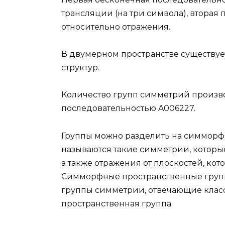
трансляции (на три символа), вторая
относительно отражения.
В двумерном пространстве существуе
структур.
Количество групп симметрий произво
последовательностью A006227.
Группы можно разделить на симмо
называются такие симметрии, которые
а также отражения от плоскостей, кот
Симморфные пространственные групп
группы симметрии, отвечающие класс
пространственная группа.