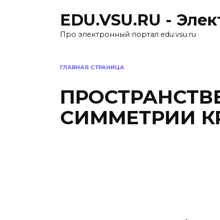
Перейти
EDU.VSU.RU - Эле
к
содержанию
Про электронный портал edu.vsu.ru
ГЛАВНАЯ СТРАНИЦА
ПРОСТРАНСТВ
СИММЕТРИИ К