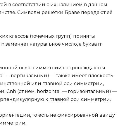
ей в соответствии с их наличием в данном
анстве. Символы решётки Браве передают её
их классов (точечных групп) приняты
n заменяет натуральное число, а буква m
сионной осью симметрии сопровождаются
ikal — вертикальный) — также имеет плоскость
инственной или главной оси симметрии,
. Cnh (от нем. horizontal — горизонтальный) —
ерпендикулярную к главной оси симметрии.
ориентации, то есть не фиксированной ввиду
симметрии.