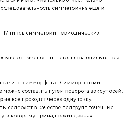
 последовательность симметрична ещё и
т 17 типов симметрии периодических
льного n-мерного пространства описывается
рфные и несимморфные. Симморфными
 можно составить путём поворота вокруг осей,
орые все проходят через одну точку.
ы содержат в качестве подгрупп точечные
у, к которому принадлежит данная