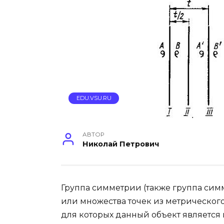
EDU.VSU.RU
АВТОР
Николай Петрович
Группа симметрии (также группа сим
или множества точек из метрического
для которых данный объект является