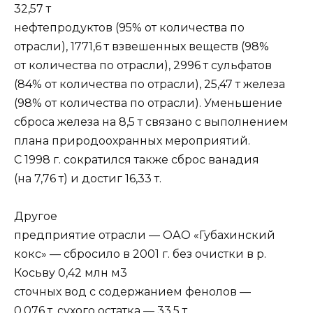
32,57 т
нефтепродуктов (95% от количества по
отрасли), 1771,6 т взвешенных веществ (98%
от количества по отрасли), 2996 т сульфатов
(84% от количества по отрасли), 25,47 т железа
(98% от количества по отрасли). Уменьшение
сброса железа на 8,5 т связано с выполнением
плана природоохранных мероприятий.
С 1998 г. сократился также сброс ванадия
(на 7,76 т) и достиг 16,33 т.
Другое
предприятие отрасли — ОАО «Губахинский
кокс» — сбросило в 2001 г. без очистки в р.
Косьву 0,42 млн м3
сточных вод с содержанием фенолов —
0,076 т, сухого остатка — 33,5 т.