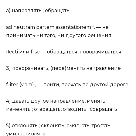
а) направлять ; обращать
ad neutram partem assentationem f. — не
принимать ни того, ни другого решения
flecti или f. se — обращаться, поворачиваться
3) поворачивать, (пере)менять направление
f. iter (viam) , — пойти, поехать по другой дороге
4) давать другое направление, менять,
изменять ; отвращать, отводить ; совращать
5) отклонять ; склонять, смягчать, трогать ;
умилостивлять