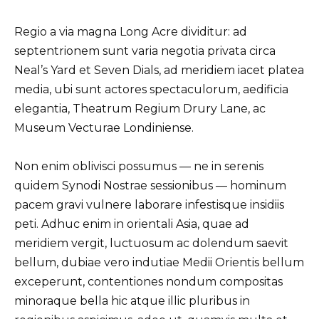
Regio a via magna Long Acre dividitur: ad
septentrionem sunt varia negotia privata circa
Neal’s Yard et Seven Dials, ad meridiem iacet platea
media, ubi sunt actores spectaculorum, aedificia
elegantia, Theatrum Regium Drury Lane, ac
Museum Vecturae Londiniense.
Non enim oblivisci possumus — ne in serenis
quidem Synodi Nostrae sessionibus — hominum
pacem gravi vulnere laborare infestisque insidiis
peti. Adhuc enim in orientali Asia, quae ad
meridiem vergit, luctuosum ac dolendum saevit
bellum, dubiae vero indutiae Medii Orientis bellum
exceperunt, contentiones nondum compositas
minoraque bella hic atque illic pluribus in