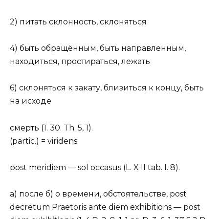
2) питать склонность, склоняться
4) быть обращённым, быть направленным,
находиться, простираться, лежать
6) склоняться к закату, близиться к концу, быть
на исходе
смерть (1. 30. Th. 5, 1).
(partic.) = viridens;
post meridiem — sol occasus (L. X II tab. I. 8).
a) после б) о времени, обстоятельстве, post
decretum Praetoris ante diem exhibitions — post