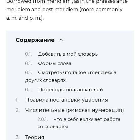
Borrowed from merīdiem , as in the phrases ante
meridiem and post meridiem (more commonly
a. m. and p. m.).
Содержание
Добавить в мой словарь
Формы слова
Смотреть что такое «meridies» в
других словарях
Переводы пользователей
Правила постановки ударения
Числительные (римская нумерация)
Что в себя включает работа
со словарём
Теория