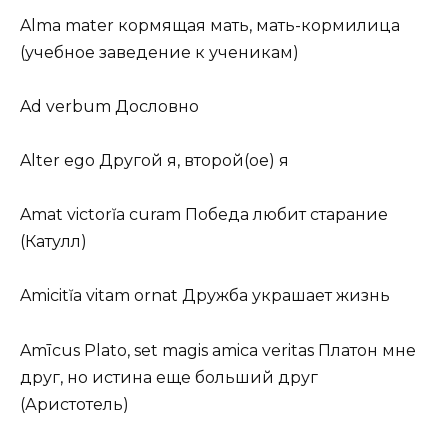
Alma mater кормящая мать, мать-кормилица
(учебное заведение к ученикам)
Ad verbum Дословно
Alter ego Другой я, второй(ое) я
Amat victorĭa curam Победа любит старание
(Катулл)
Amicitĭa vitam ornat Дружба украшает жизнь
Amīcus Plato, set magis amica veritas Платон мне
друг, но истина еще больший друг
(Аристотель)