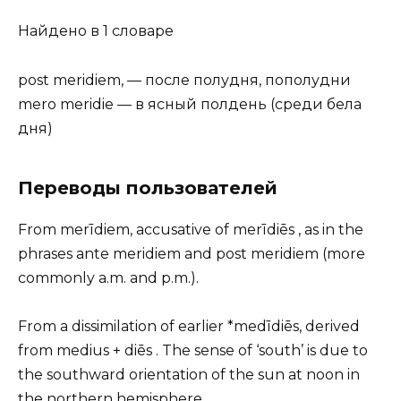
Найдено в 1 словаре
post meridiem, — после полудня, пополудни
mero meridie — в ясный полдень (среди бела
дня)
Переводы пользователей
From merīdiem, accusative of merīdiēs , as in the
phrases ante meridiem and post meridiem (more
commonly a.m. and p.m.).
From a dissimilation of earlier *medīdiēs, derived
from medius + diēs . The sense of ‘south’ is due to
the southward orientation of the sun at noon in
the northern hemisphere.