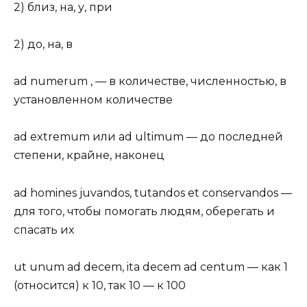
2) близ, на, у, при
2) до, на, в
ad numerum , — в количестве, численностью, в
установленном количестве
ad extremum или ad ultimum — до последней
степени, крайне, наконец
ad homines juvandos, tutandos et conservandos —
для того, чтобы помогать людям, оберегать и
спасать их
ut unum ad decem, ita decem ad centum — как 1
(относится) к 10, так 10 — к 100