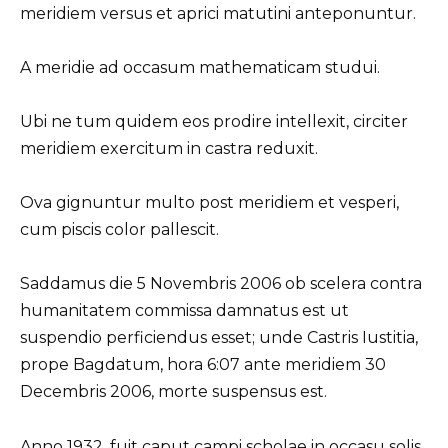
meridiem versus et aprici matutini anteponuntur.
A meridie ad occasum mathematicam studui.
Ubi ne tum quidem eos prodire intellexit, circiter
meridiem exercitum in castra reduxit.
Ova gignuntur multo post meridiem et vesperi,
cum piscis color pallescit.
Saddamus die 5 Novembris 2006 ob scelera contra
humanitatem commissa damnatus est ut
suspendio perficiendus esset; unde Castris Iustitia,
prope Bagdatum, hora 6:07 ante meridiem 30
Decembris 2006, morte suspensus est.
Anno 1932, fuit caput campi scholae in occasu solis