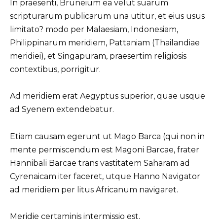
In praesenti, Bruneium ea velut suarum
scripturarum publicarum una utitur, et eius usus
limitato? modo per Malaesiam, Indonesiam,
Philippinarum meridiem, Pattaniam (Thailandiae
meridiei), et Singapuram, praesertim religiosis
contextibus, porrigitur.
Ad meridiem erat Aegyptus superior, quae usque
ad Syenem extendebatur.
Etiam causam egerunt ut Mago Barca (qui non in
mente permiscendum est Magoni Barcae, frater
Hannibali Barcae trans vastitatem Saharam ad
Cyrenaicam iter faceret, utque Hanno Navigator
ad meridiem per litus Africanum navigaret.
Meridie certaminis intermissio est.