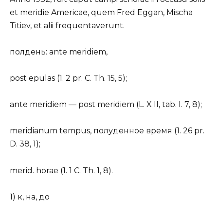
et meridie Americae, quem Fred Eggan, Mischa
Titiev, et alii frequentaverunt.
полдень: ante meridiem,
post epulas (1. 2 pr. C. Th. 15, 5);
ante meridiem — post meridiem (L. X II, tab. I. 7, 8);
meridianum tempus, полуденное время (1. 26 pr.
D. 38, 1);
merid. horae (1. 1 C. Th. 1, 8).
1) к, на, до