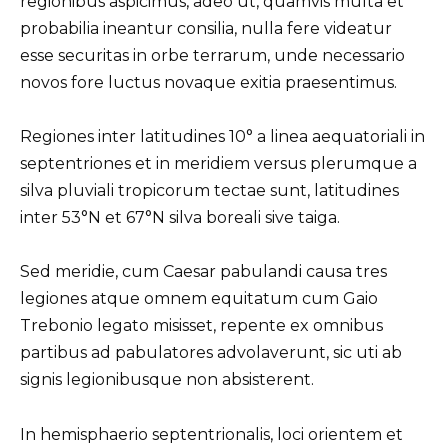
regionibus aspicimus, adeo ut, quamvis multa et
probabilia ineantur consilia, nulla fere videatur
esse securitas in orbe terrarum, unde necessario
novos fore luctus novaque exitia praesentimus.
Regiones inter latitudines 10° a linea aequatoriali in
septentriones et in meridiem versus plerumque a
silva pluviali tropicorum tectae sunt, latitudines
inter 53°N et 67°N silva boreali sive taiga.
Sed meridie, cum Caesar pabulandi causa tres
legiones atque omnem equitatum cum Gaio
Trebonio legato misisset, repente ex omnibus
partibus ad pabulatores advolaverunt, sic uti ab
signis legionibusque non absisterent.
In hemisphaerio septentrionalis, loci orientem et