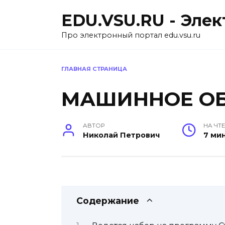
Перейти
EDU.VSU.RU - Эле
к
содержанию
Про электронный портал edu.vsu.ru
ГЛАВНАЯ СТРАНИЦА
МАШИННОЕ ОБ
АВТОР
НА ЧТ
Николай Петрович
7 ми
Содержание