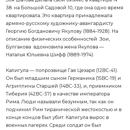
38. на Большой Садовой 10, где она одно время
квартировала. Это квартира принадлежала
армяно-русскому художнику-авангардисту
Георгию Богдановичу Якулову (1884-1928). На
описание физических особенностей Зои,
Булгакова вдохновила жена Якулова —
Наталья Юльевна Шифф (1889-1974).
Калигула — попрозвище Гая Цезаря (12BC-41).
Он был младшим сыном Германика (15BC-19) и
Агриппины Старшей (14BC-33), и, приемником
Тиберия (42BC-37) в качестве императора
Рима. Люди называли безумным, так как он
подчинил Рим тиранической жестокостью и в
конце концов был убит. Калигула вырос в
военных лагерях. Среди солдат он был