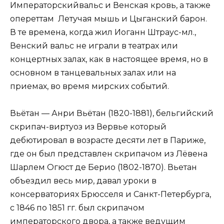
Императорскийвальс и Венская кровь, а также
опереттам Летучая мышь и Цыганский барон.
В те времена, когда жил Иоганн Штраус-мл.,
Венский вальс не играли в театрах или
концертных залах, как в настоящее время, но в
основном в танцевальных залах или на
приемах, во время мирских событий.
Вьётан — Анри Вьётан (1820-1881), бельгийский
скрипач-виртуоз из Вервье который
дебютировал в возрасте десяти лет в Париже,
где он был представлен скрипачом из Лёвена
Шарлем Огюст де Берио (1802-1870). Вьетан
объездил весь мир, давал уроки в
консерваториях Брюсселя и Санкт-Петербурга,
с 1846 по 1851 гг. был скрипачом
императорского двора, а также ведущим