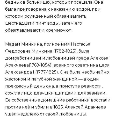
бедных в больницах, которых посещала. Она
была приговорена к наказанию водой, при
котором осуждённый обязан выпить
шестнадцати пинт воды, затем его
обезглавливают и кремируют.
Мадам Минкина, полное имя Настасья
Федоровна Минкина (1782-1825), была
домработницей и любовницей графа Алексея
Аракчеева(1769-1854), военного советника царя
Александра I (1777-1825). Она была необычайно
жестокой и пагубной женщиной — в один
прекрасный день она, в приступе ревности,
сожгла лицо девушки щипцами для завивки.
Ее собственные домашние работники восстали
против неё и убили в 1825. Алексей Аракчеев
ушёл недалеко от своей любовницы.