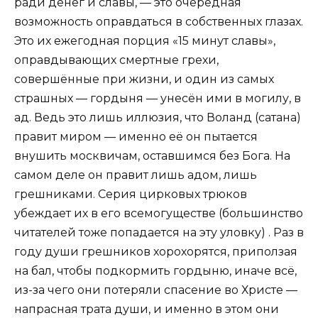
ради денег и славы, — это очередная
возможность оправдаться в собственных глазах.
Это их ежегодная порция «15 минут славы»,
оправдывающих смертные грехи,
совершённые при жизни, и один из самых
страшных — гордыня — унесён ими в могилу, в
ад. Ведь это лишь иллюзия, что Воланд (сатана)
правит миром — именно её он пытается
внушить москвичам, оставшимся без Бога. На
самом деле он правит лишь адом, лишь
грешниками. Серия цирковых трюков
убеждает их в его всемогуществе (большинство
читателей тоже попадается на эту уловку) . Раз в
году души грешников хорохорятся, приползая
на бал, чтобы подкормить гордыню, иначе всё,
из-за чего они потеряли спасение во Христе —
напрасная трата души, и именно в этом они