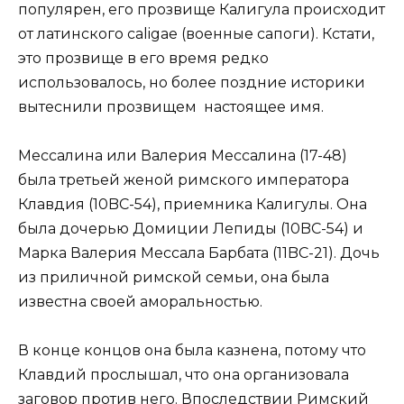
популярен, его прозвище Калигула происходит
от латинского caligae (военные сапоги). Кстати,
это прозвище в его время редко
использовалось, но более поздние историки
вытеснили прозвищем настоящее имя.
Мессалина или Валерия Мессалина (17-48)
была третьей женой римского императора
Клавдия (10BC-54), приемника Калигулы. Она
была дочерью Домиции Лепиды (10BC-54) и
Марка Валерия Мессала Барбата (11BC-21). Дочь
из приличной римской семьи, она была
известна своей аморальностью.
В конце концов она была казнена, потому что
Клавдий прослышал, что она организовала
заговор против него. Впоследствии Римский