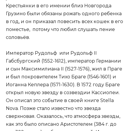
Крестьянки в его имении близ Новгорода
Грузино были обязаны рожать одного ребенка
в год, и он приказал повесить всех кошек в его
поместье, потому что любил слушать пение
соловьёв.
Император Рудольф или Рудольф II
Габсбургский (1552-1612), император Германии
и сын Максимилиана II (1527-1576), жил в Праге
и был покровителем Тихо Браге (1546-1601) и
Иоганна Кеплера (1571-1630). В 1572 году Браге
открыл новую звезду в созвездии Кассиопеи.
Он описал это событие в своей книге Stella
Nova. Позже стало известно что звезда
сверхновая. Оказалось, что атмосфера звезды,
как это было описано Аристотелем (384 г. до