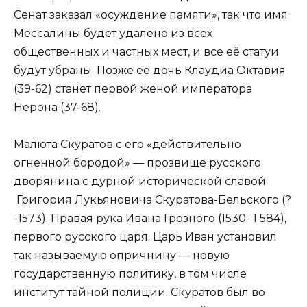
Сенат заказал «осуждение памяти», так что имя
Мессалины будет удалено из всех
общественных и частных мест, и все её статуи
будут убраны. Позже ее дочь Клаудиа Октавия
(39-62) станет первой женой императора
Нерона (37-68).
Малюта Скуратов с его «действительно
огненной бородой» — прозвище русского
дворянина c дурной исторической славой
Григория Лукьяновича Скуратова-Бельского (?
-1573). Правая рука Ивана Грозного (1530- 1 584),
первого русского царя. Царь Иван установил
так называемую опричнину — новую
государственную политику, в том числе
институт тайной полиции. Скуратов был во