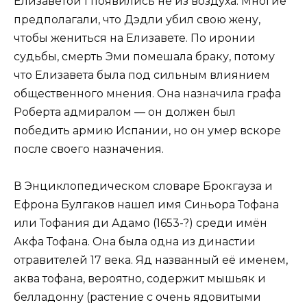
Елизаветой I появились не из воздуха. Многие
предполагали, что Дэдли убил свою жену,
чтобы жениться на Елизавете. По иронии
судьбы, смерть Эми помешала браку, потому
что Елизавета была под сильным влиянием
общественного мнения. Она назначила графа
Роберта адмиралом — он должен был
победить армию Испании, но он умер вскоре
после своего назначения.
В Энциклопедическом словаре Брокгауза и
Ефрона Булгаков нашел имя Синьора Тофана
или Тофания ди Адамо (1653-?) среди имён
Акфа Тофана. Она была одна из династии
отравителей 17 века. Яд названный её именем,
аква тофана, вероятно, содержит мышьяк и
белладонну (растение с очень ядовитыми