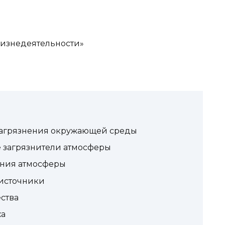
жизнедеятельности»
загрязнения окружающей среды
 загрязнители атмосферы
ения атмосферы
 источники
ства
ха