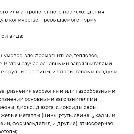
ного или антропогенного происхождения,
у в количестве, превышаемого норму.
три вида:
шумовое, электромагнитное, тепловое,
. В этом случае основными загрязнителями
е крупные частицы, изотопы, теплый воздух и
 загрязнения аэрозолями или газообразными
грязнении основными загрязнителями
реоны, диоксид азота, диоксиды серы,
яжелые металлы (цинк, ртуть, свинец, кадмий,
леин, формальдегид и другие), атмосферная
зотопы;