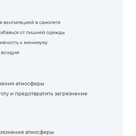
я вентиляцией в самолете
избавься от лишней одежды
тивность к минимуму
 воздухе
нения атмосферы
оту и предотвратить загрязнение
грязнения атмосферы