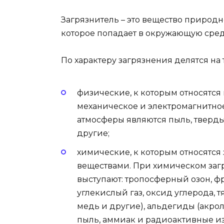
Загрязнитель – это вещество природ
которое попадает в окружающую сред
По характеру загрязнения делятся на 
физические, к которым относятся 
механическое и электромагнитное
атмосферы являются пыль, тверды
другие;
химические, к которым относятся
веществами. При химическом за
выступают: тропосферный озон, ф
углекислый газ, оксид углерода, т
медь и другие), альдегиды (акро
пыль, аммиак и радиоактивные и