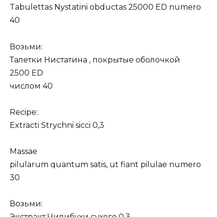
Tabulettas Nystatini obductas 25000 ED numero
40
Возьми:
Талетки Нистатина , покрытые оболочкой
2500 ED
числом 40
Recipe:
Extracti Strychni sicci 0,3
Massae
pilularum quantum satis, ut fiant pilulae numero
30
Возьми:
Экстракт Чилибухи сухого 0,3