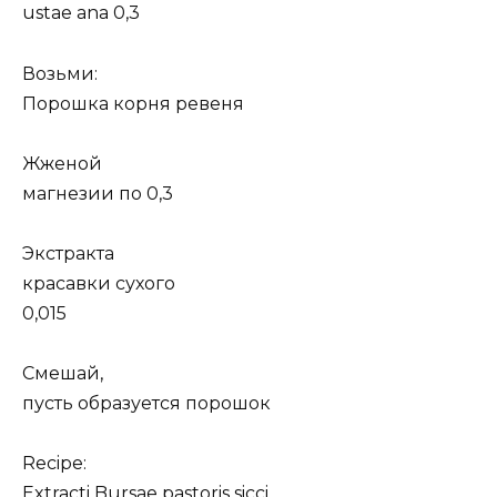
ustae ana 0,3
Возьми:
Порошка корня ревеня
Жженой
магнезии по 0,3
Экстракта
красавки сухого
0,015
Смешай,
пусть образуется порошок
Recipe:
Extracti Bursae pastoris sicci