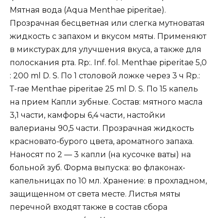
Мятная вода (Аquа Меnthае рiреritае).
Прозрачная бесцветная или слегка мутноватая
жидкость с запахом и вкусом мяты. Применяют
в микстурах для улучшения вкуса, а также для
полоскания рта. Rр:. Inf. fol. Меnthае рiреritае 5,0
: 200 ml D. S. По 1 столовой ложке через 3 ч Rр.:
Т-raе Меnthае рiреritае 25 ml D. S. По 15 капель
на прием Капли зубные. Состав: мятного масла
3,1 части, камфоры 6,4 части, настойки
валерианы 90,5 части. Прозрачная жидкость
красновато-бурого цвета, ароматного запаха.
Наносят по 2 — 3 капли (на кусочке ваты) на
больной зуб. Форма выпуска: во флаконах-
капельницах по 10 мл. Хранение: в прохладном,
защищенном от света месте. Листья мяты
перечной входят также в состав сбора