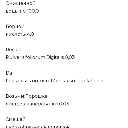
Очищенной
воды по 100,0
Борной
кислоты 4,0
Recipe:
Pulveris foliorum Digitalis 0,03
Da
tales doses numero12 in capsulis gelatinosis
Возьми:Порошка
листьев наперстянки 0,03
Смешай
пусть образуется порошок