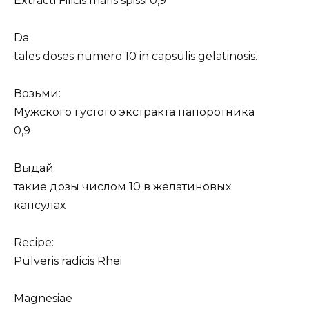
Extracti Filicis maris spissi 0,9
Da
tales doses numero 10 in capsulis gelatinosis.
Возьми:
Мужского густого экстракта папоротника
0,9
Выдай
такие дозы числом 10 в желатиновых
капсулах
Recipe:
Pulveris radicis Rhei
Magnesiae