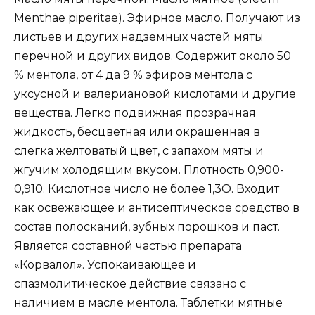
Меnthае рiреritае). Эфирное масло. Получают из
листьев и других надземных частей мяты
перечной и других видов. Содержит около 50
% ментола, от 4 да 9 % эфиров ментола с
уксусной и валериановой кислотами и другие
вещества. Легко подвижная прозрачная
жидкость, бесцветная или окрашенная в
слегка желтоватый цвет, с запахом мяты и
жгучим холодящим вкусом. Плотность 0,900-
0,910. Кислотное число не более 1,3О. Входит
как освежающее и антисептическое средство в
состав полосканий, зубных порошков и паст.
Является составной частью препарата
«Корвалол». Успокаивающее и
спазмолитическое действие связано с
наличием в масле ментола. Таблетки мятные