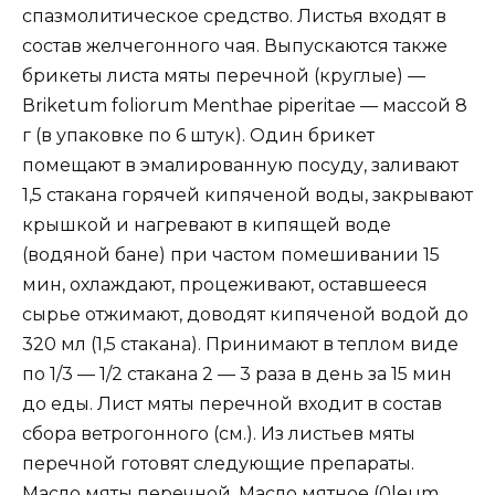
спазмолитическое средство. Листья входят в
состав желчегонного чая. Выпускаются также
брикеты листа мяты перечной (круглые) —
Вrikеtum fоliоrum Меnthае рiреritае — массой 8
г (в упаковке по 6 штук). Один брикет
помещают в эмалированную посуду, заливают
1,5 стакана горячей кипяченой воды, закрывают
крышкой и нагревают в кипящей воде
(водяной бане) при частом помешивании 15
мин, охлаждают, процеживают, оставшееся
сырье отжимают, доводят кипяченой водой до
320 мл (1,5 стакана). Принимают в теплом виде
по 1/3 — 1/2 стакана 2 — 3 раза в день за 15 мин
до еды. Лист мяты перечной входит в состав
сбора ветрогонного (см.). Из листьев мяты
перечной готовят следующие препараты.
Масло мяты перечной. Масло мятное (0leum