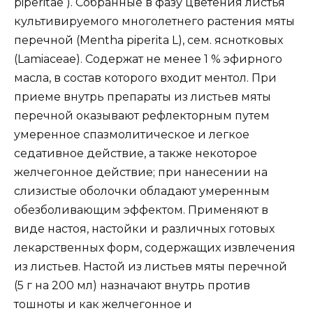
рiреritае ). Собранные в фазу цветения листья
культивируемого многолетнего растения мяты
перечной (Меntha рiреritа L), сем. яснотковых
(Lamiaсеае). Содержат не менее 1 % эфирного
масла, в состав которого входит ментол. При
приеме внутрь препараты из листьев мяты
перечной оказывают рефлекторным путем
умеренное спазмолитическое и легкое
седативное действие, а также некоторое
желчегонное действие; при нанесении на
слизистые оболочки обладают умеренным
обезболивающим эффектом. Применяют в
виде настоя, настойки и различных готовых
лекарственных форм, содержащих извлечения
из листьев. Настой из листьев мяты перечной
(5 г на 200 мл) назначают внутрь против
тошноты и как желчегонное и