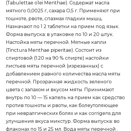
(Таbulеttае о1еi Меnthае). Содержат масла
мятного 0,0025 г, сахара О,5 г. Применяют при
тошноте, рвоте, спазмах гладких мышц.
Назначают по 1 2 таблетки на прием под язык.
Форма выпуска: в упаковке по 10 и 20 штук.
Настойка мяты перечной. Мятные капли
(Тinсturа Меnthае рiреritае). Состоит из
спиртовой (1:20 на 90 % спирте) настойки
листьев мяты перечной (изрезанных) с
добавлением равного количества масла мяты
перечной. Прозрачная жидкость зеленого
цвета с запахом и вкусом мяты. Принимают
внутрь по 10 — 15 капель на прием как средство
против тошноты и рвоты, как болеутоляющее
при невралгических болях и как соrrigens для
улучшения вкуса микстур. Форма выпуска: во
флаконах по 15 и 25 мл. Вода мяты перечной .