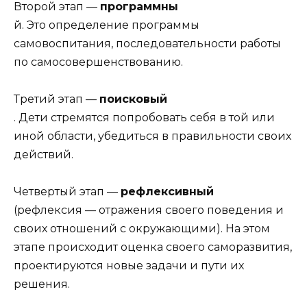
Второй этап —
программны
й. Это определение програм­мы
самовоспитания, последовательности работы
по самосо­вершенствованию.
Третий этап —
поисковый
. Дети стремятся попробовать себя в той или
иной области, убедиться в правильности сво­их
действий.
Четвертый этап —
рефлексивный
(рефлексия — отраже­ния своего поведения и
своих отношений с окружающими). На этом
этапе происходит оценка своего саморазвития,
про­ектируются новые задачи и пути их
решения.