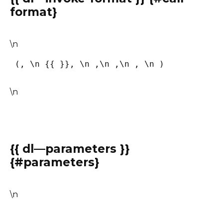
format}
\n
 (, \n {{ }}, \n ,\n ,\n , \n ) 
\n
{{ dl—parameters }}
{#parameters}
\n