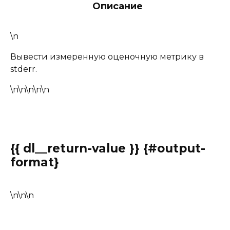
Описание
\n
Вывести измеренную оценочную метрику в
stderr.
\n\n\n\n\n
{{ dl__return-value }} {#output-
format}
\n\n\n