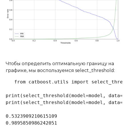
Чтобы определить оптимальную границу на
графике, мы воспользуемся select_threshold:
from catboost.utils import select_thresh
print(select_threshold(model=model, data=ev
print(select_threshold(model=model, data=ev
0.5323909210615109

0.9895850986242051