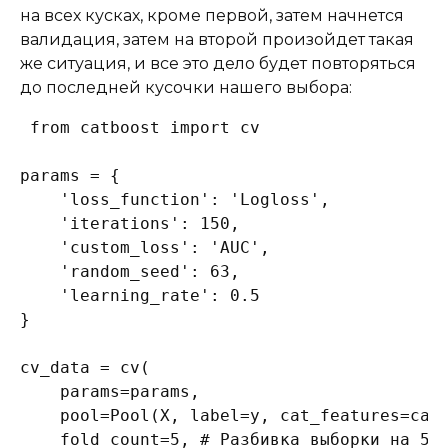
на всех кусках, кроме первой, затем начнется
валидация, затем на второй произойдет такая
же ситуация, и все это дело будет повторяться
до последней кусочки нашего выбора:
from catboost import cv

params = {

    'loss_function': 'Logloss',

    'iterations': 150,

    'custom_loss': 'AUC',

    'random_seed': 63,

    'learning_rate': 0.5

}

cv_data = cv(

    params=params,

    pool=Pool(X, label=y, cat_features=cat_
    fold_count=5, # Разбивка выборки на 5 к