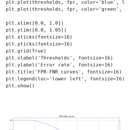
plt.plot(thresholds, fpr, color='blue', lw=
plt.plot(thresholds, fpr, color='green', lw
plt.xlim([0.0, 1.0])

plt.ylim([0.0, 1.05])

plt.xticks(fontsize=16)

plt.yticks(fontsize=16)

plt.grid(True)

plt.xlabel('Thresholds', fontsize=16)

plt.ylabel('Error rate', fontsize=16)

plt.title('FPR-FNR curves', fontsize=16)

plt.legend(loc='lower left', fontsize=16)

plt.show()