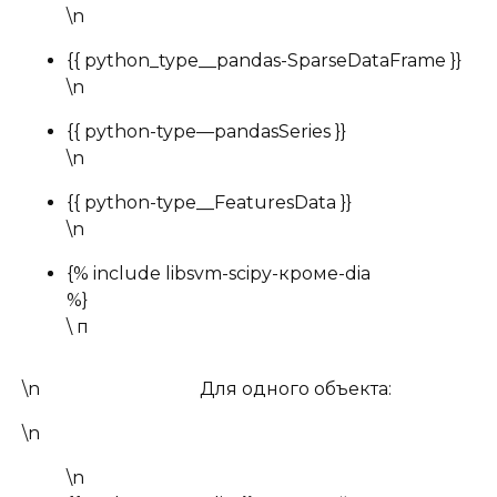
\n
{{ python_type__pandas-SparseDataFrame }}
\n
{{ python-type—pandasSeries }}
\n
{{ python-type__FeaturesData }}
\n
{% include
libsvm-scipy-кроме-dia
%}
\ п
\n
Для одного объекта:
\n
\n