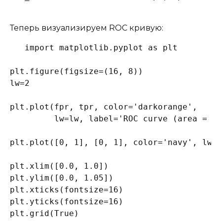
Теперь визуализируем ROC кривую:
import matplotlib.pyplot as plt

plt.figure(figsize=(16, 8))

lw=2

plt.plot(fpr, tpr, color='darkorange',

         lw=lw, label='ROC curve (area = %0
plt.plot([0, 1], [0, 1], color='navy', lw=l
plt.xlim([0.0, 1.0])

plt.ylim([0.0, 1.05])

plt.xticks(fontsize=16)

plt.yticks(fontsize=16)

plt.grid(True)
