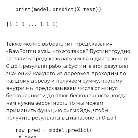
print(model.predict(X_test))

[1 1 1 ... 1 1 1]
Также можно выбрать тип предсказания
«RawFormulaVal», что это такое? Бустинг трудно
заставить предсказывать числа в диапазоне от
0 до 1, результат работы бустинга этот результат
значений каждого из деревьев, проходим по
каждому дереву и получаем сумму, поэтому
внутри мы предсказываем числа от минус
бесконечности до плюс бесконечности, когда
нам нужна вероятность, то мы можем
применить функцию сигмойды, чтобы
получить результаты в диапазоне от 0 до 1.
raw_pred = model.predict(

    X_test,
