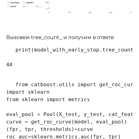
Вызовем tree_count_ и получим в ответе:
print(model_with_early_stop.tree_count_)
44
from catboost.utils import get_roc_curve
import sklearn

from sklearn import metrics

eval_pool = Pool(X_test, y_test, cat_featur
curve = get_roc_curve(model, eval_pool)

(fpr, tpr, thresholds)=curve

roc_auc=sklearn.metrics.auc(fpr, tpr)