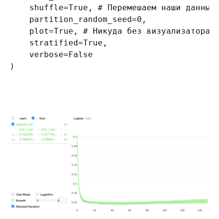
    shuffle=True, # Перемешаем наши данные

    partition_random_seed=0,

    plot=True, # Никуда без визуализатора

    stratified=True, 

    verbose=False

)