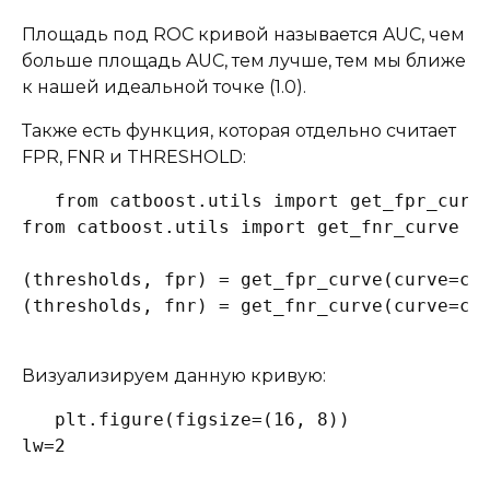
Площадь под ROC кривой называется AUC, чем
больше площадь AUC, тем лучше, тем мы ближе
к нашей идеальной точке (1.0).
Также есть функция, которая отдельно считает
FPR, FNR и THRESHOLD:
from catboost.utils import get_fpr_curve
from catboost.utils import get_fnr_curve

(thresholds, fpr) = get_fpr_curve(curve=cur
(thresholds, fnr) = get_fnr_curve(curve=cu
Визуализируем данную кривую:
plt.figure(figsize=(16, 8))

lw=2
