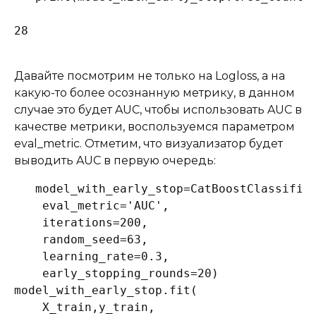
28
Давайте посмотрим не только на Logloss, а на
какую-то более осознанную метрику, в данном
случае это будет AUC, чтобы использовать AUC в
качестве метрики, воспользуемся параметром
eval_metric. Отметим, что визуализатор будет
выводить AUC в первую очередь:
model_with_early_stop=CatBoostClassifier
    eval_metric='AUC',

    iterations=200,

    random_seed=63,

    learning_rate=0.3,

    early_stopping_rounds=20)

model_with_early_stop.fit(

    X_train,y_train,
