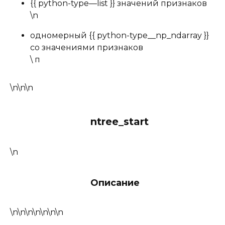
{{ python-type—list }} значений признаков
\n
одномерный {{ python-type__np_ndarray }}
со значениями признаков
\ п
\n\n\n
ntree_start
\n
Описание
\n\n\n\n\n\n\n