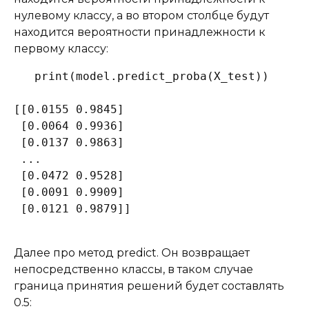
нулевому классу, а во втором столбце будут
находится вероятности принадлежности к
первому классу:
print(model.predict_proba(X_test))

[[0.0155 0.9845]

 [0.0064 0.9936]

 [0.0137 0.9863]

 ...

 [0.0472 0.9528]

 [0.0091 0.9909]

 [0.0121 0.9879]]
Далее про метод predict. Он возвращает
непосредственно классы, в таком случае
граница принятия решений будет составлять
0.5: