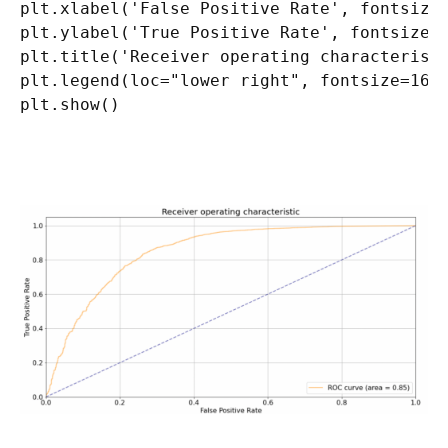
plt.xlabel('False Positive Rate', fontsize=
plt.ylabel('True Positive Rate', fontsize=1
plt.title('Receiver operating characteristi
plt.legend(loc="lower right", fontsize=16)

plt.show()