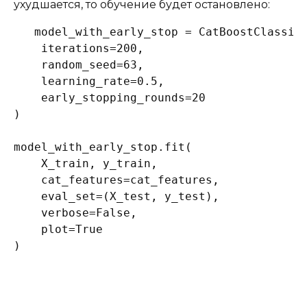
ухудшается, то обучение будет остановлено:
model_with_early_stop = CatBoostClassifi
    iterations=200,

    random_seed=63,

    learning_rate=0.5,

    early_stopping_rounds=20

)

model_with_early_stop.fit(

    X_train, y_train,

    cat_features=cat_features,

    eval_set=(X_test, y_test),

    verbose=False,

    plot=True

)