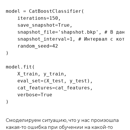
model = CatBoostClassifier(

    iterations=150,

    save_snapshot=True,

    snapshot_file='shapshot.bkp', # В данны
    snapshot_interval=1, # Интервал с котор
    random_seed=42

)

model.fit(

    X_train, y_train,

    eval_set=(X_test, y_test),

    cat_features=cat_features,

    verbose=True

)
Смоделируем ситуацию, что у нас произошла
какая-то ошибка при обучении на какой-то