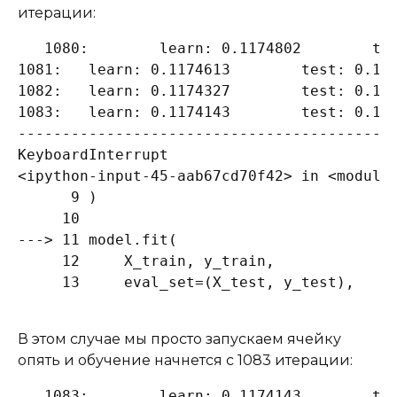
итерации:
1080:	learn: 0.1174802	test: 0.1512820	best: 0.1506310 (585)	total: 16.3s	remaining: 13.9s

1081:	learn: 0.1174613	test: 0.1512905	best: 0.1506310 (585)	total: 16.3s	remaining: 13.8s

1082:	learn: 0.1174327	test: 0.1512617	best: 0.1506310 (585)	total: 16.3s	remaining: 13.8s

1083:	learn: 0.1174143	test: 0.1512679	best: 0.1506310 (585)	total: 16.3s	remaining: 13.8s

-------------------------------------------
KeyboardInterrupt                         T
<ipython-input-45-aab67cd70f42> in <module>
      9 )

     10 

---> 11 model.fit(

     12     X_train, y_train,

     13     eval_set=(X_test, y_test),
В этом случае мы просто запускаем ячейку
опять и обучение начнется с 1083 итерации:
1083:	learn: 0.1174143	test: 0.1512679	best: 0.1506310 (585)	total: 16.3s	remaining: 14.1s
