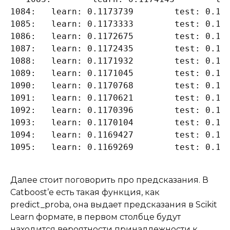
1084:	learn: 0.1173739	test: 0.1512903	best: 0.1506310 (585)	total: 16.3s	remaining: 14.1s

1085:	learn: 0.1173333	test: 0.1512818	best: 0.1506310 (585)	total: 16.4s	remaining: 14s

1086:	learn: 0.1172675	test: 0.1512872	best: 0.1506310 (585)	total: 16.4s	remaining: 14.1s

1087:	learn: 0.1172435	test: 0.1512959	best: 0.1506310 (585)	total: 16.4s	remaining: 14.1s

1088:	learn: 0.1171932	test: 0.1512984	best: 0.1506310 (585)	total: 16.4s	remaining: 14.1s

1089:	learn: 0.1171045	test: 0.1513513	best: 0.1506310 (585)	total: 16.4s	remaining: 14s

1090:	learn: 0.1170768	test: 0.1513511	best: 0.1506310 (585)	total: 16.4s	remaining: 14s

1091:	learn: 0.1170621	test: 0.1513434	best: 0.1506310 (585)	total: 16.5s	remaining: 14s

1092:	learn: 0.1170396	test: 0.1513455	best: 0.1506310 (585)	total: 16.5s	remaining: 14s

1093:	learn: 0.1170104	test: 0.1513388	best: 0.1506310 (585)	total: 16.5s	remaining: 14s

1094:	learn: 0.1169427	test: 0.1513257	best: 0.1506310 (585)	total: 16.5s	remaining: 14s

Далее стоит поговорить про предсказания. В
Catboost’e есть такая функция, как
predict_proba, она выдает предсказания в Scikit
Learn формате, в первом столбце будут
находится вероятности принадлежности к