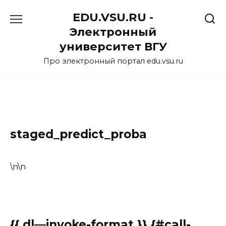
Перейти
EDU.VSU.RU -
к
содержанию
Электронный
университет ВГУ
Про электронный портал edu.vsu.ru
staged_predict_proba
\n\n
{{ dl—invoke-format }} {#call-