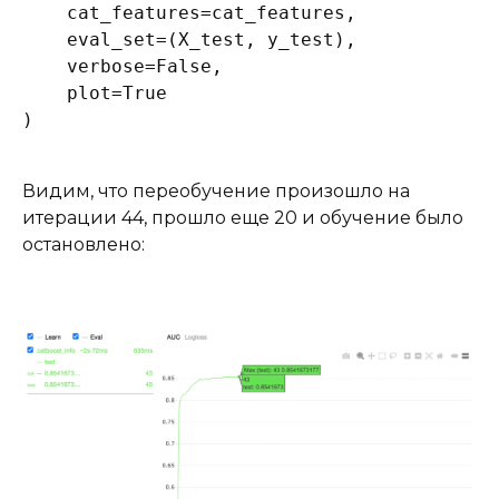
    cat_features=cat_features,

    eval_set=(X_test, y_test),

    verbose=False,

    plot=True

)
Видим, что переобучение произошло на
итерации 44, прошло еще 20 и обучение было
остановлено: