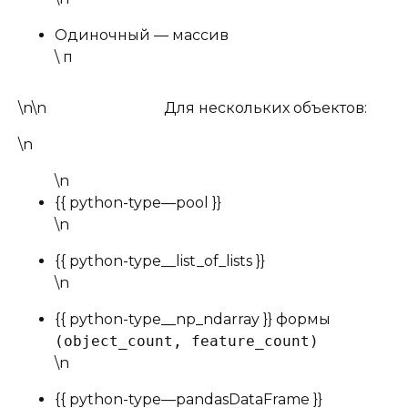
Одиночный — массив
\ п
\n\n
Для нескольких объектов:
\n
\n
{{ python-type—pool }}
\n
{{ python-type__list_of_lists }}
\n
{{ python-type__np_ndarray }} формы
(object_count, feature_count)
\n
{{ python-type—pandasDataFrame }}