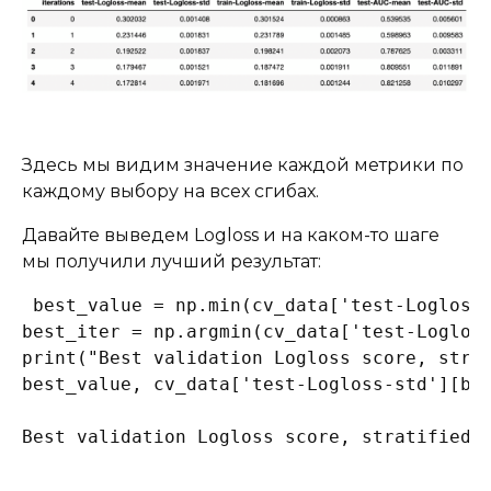
Здесь мы видим значение каждой метрики по
каждому выбору на всех сгибах.
Давайте выведем Logloss и на каком-то шаге
мы получили лучший результат:
best_value = np.min(cv_data['test-Logloss-
best_iter = np.argmin(cv_data['test-Logloss
print("Best validation Logloss score, strat
best_value, cv_data['test-Logloss-std'][bes
Best validation Logloss score, stratified: