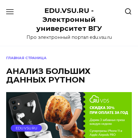
Перейти
EDU.VSU.RU -
к
содержанию
Электронный
университет ВГУ
Про электронный портал edu.vsu.ru
ГЛАВНАЯ СТРАНИЦА
АНАЛИЗ БОЛЬШИХ
ДАННЫХ PYTHON
EDU.VSU.RU