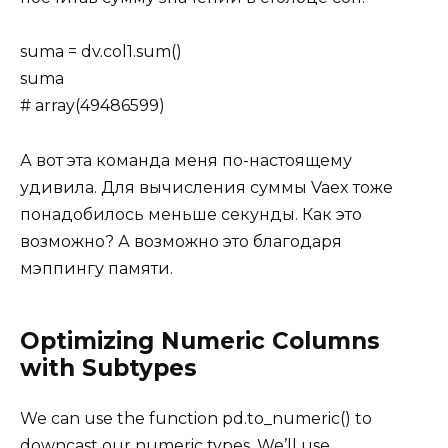
suma = dv.col1.sum()
suma
# array(49486599)
А вот эта команда меня по-настоящему
удивила. Для вычисления суммы Vaex тоже
понадобилось меньше секунды. Как это
возможно? А возможно это благодаря
мэппингу памяти.
Optimizing Numeric Columns
with Subtypes
We can use the function pd.to_numeric() to
downcast our numeric types. We’ll use