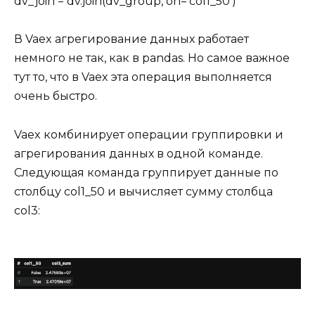
dv_join = dv.join(dv_group, on=’col1_50′)
В Vaex агрегирование данных работает
немного не так, как в pandas. Но самое важное
тут то, что в Vaex эта операция выполняется
очень быстро.
Vaex комбинирует операции группировки и
агрегирования данных в одной команде.
Следующая команда группирует данные по
столбцу col1_50 и вычисляет сумму столбца
col3: