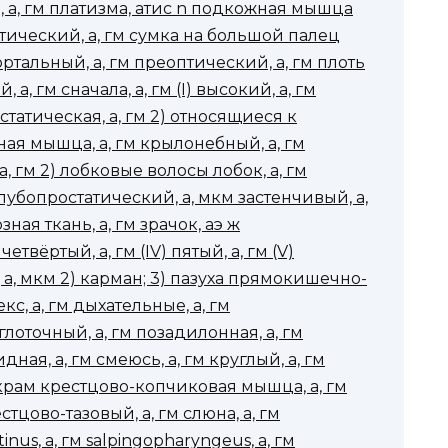
ть, а, гм платизма, атис n подкожная мышца
ический, а, гм сумка на большой палец
еаортальный, а, гм преоптический, а, гм плоть
, гм сначала, а, гм (I) высокий, а, гм
остатическая, а, гм 2) относящиеся к
я мышца, а, гм крылонебный, а, гм
 а, гм 2) лобковые волосы лобок, а, гм
пубопростатический, а, мкм застенчивый, а,
ная ткань, а, гм зрачок, аэ ж
етвёртый, а, гм (IV) пятый, а, гм (V)
 а, мкм 2) карман; 3) пазуха прямокишечно-
кс, а, гм дыхательные, а, гм
лоточный, а, гм позадилонная, а, гм
ая, а, гм смеюсь, а, гм круглый, а, гм
 крам крестцово-копчиковая мышца, а, гм
тцово-тазовый, а, гм слюна, а, гм
nus, а, гм salpingopharyngeus, а, гм