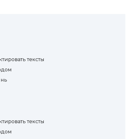
ктировать тексты
одом
ынь
ктировать тексты
одом