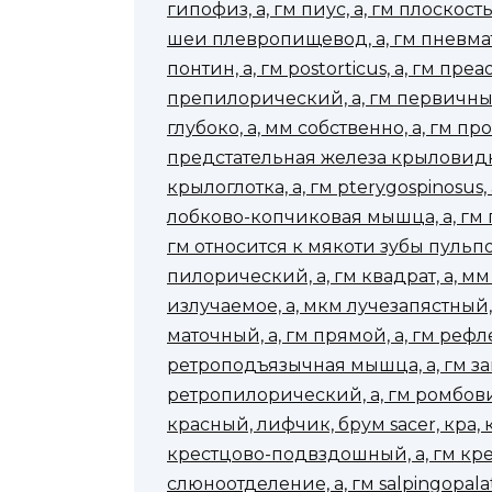
гипофиз, а, гм пиус, а, гм плоскос
шеи плевропищевод, а, гм пневмат
понтин, а, гм postorticus, а, гм пр
препилорический, а, гм первичный, а
глубоко, а, мм собственно, а, гм пр
предстательная железа крыловидна
крылоглотка, а, гм pterygospinosus,
лобково-копчиковая мышца, а, гм 
гм относится к мякоти зубы пульпоз
пилорический, а, гм квадрат, а, мм ч
излучаемое, а, мкм лучезапястный,
маточный, а, гм прямой, а, гм рефле
ретроподъязычная мышца, а, гм заг
ретропилорический, а, гм ромбовидн
красный, лифчик, брум sacer, кра,
крестцово-подвздошный, а, гм крес
слюноотделение, а, гм salpingopalati