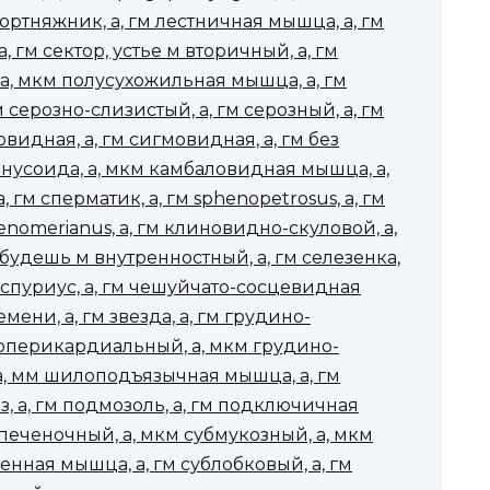
портняжник, а, гм лестничная мышца, а, гм
, гм сектор, устье м вторичный, а, гм
 а, мкм полусухожильная мышца, а, гм
м серозно-слизистый, а, гм серозный, а, гм
мовидная, а, гм сигмовидная, а, гм без
синусоида, а, мкм камбаловидная мышца, а,
 гм сперматик, а, гм sphenopetrosus, а, гм
nomerianus, а, гм клиновидно-скуловой, а,
 будешь м внутренностный, а, гм селезенка,
 гм спуриус, а, гм чешуйчато-сосцевидная
мени, а, гм звезда, а, гм грудино-
оперикардиальный, а, мкм грудино-
 а, мм шилоподъязычная мышца, а, гм
, а, гм подмозоль, а, гм подключичная
дпеченочный, а, мкм субмукозный, а, мкм
нная мышца, а, гм сублобковый, а, гм