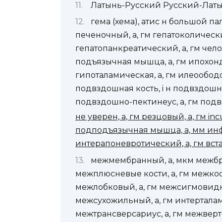
Латынь-Русский Русский-Лат
гема (хема), атис н большой пал
печеночный, а, гм гепатоколически
гепатопанкреатический, а, гм челов
подъязычная мышца, а, гм ипохондр
гипоталамическая, а, гм илеообод
подвздошная кость, i н подвздошн
подвздошно-пектинеус, а, гм подвз
не уверен, а, гм резцовый, а, гм inc
подподъязычная мышца, а, мм ин
интерапоневротический, а, гм вста
межмембранный, а, мкм межбры
межплюсневые кости, а, гм межкост
межлобковый, а, гм межсигмовидн
межсухожильный, а, гм интерталам
межтрансверсариус, а, гм межверт