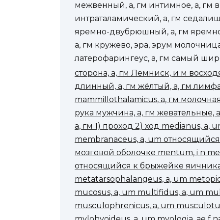
межвенный, а, гм интимное, а, гм 
интраталамический, а, гм седалищ
яремно-двубрюшный, а, гм яремно
а, гм кружево, эра, эрум молочница, 
латерофарингеус, а, гм самый широ
сторона, а, гм Лемниск, и м восход
длинный, а, гм жёлтый, а, гм лимфа
mammillothalamicus, а, гм молочна
рука мужчина, а, гм жевательные, 
а, гм 1) проход 2) ход medianus, a, 
membranaceus, a, um относящийся
мозговой оболочке mentum, i n mese
относящийся к брыжейке яичника m
metatarsophalangeus, a, um metopicu
mucosus, a, um multifidus, a, um mu
musculophrenicus, a, um musculotub
mylohyoideus, a, um myologia, ae f nar