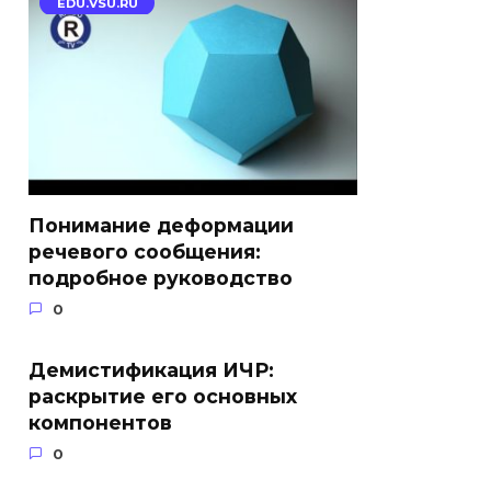
EDU.VSU.RU
Понимание деформации
речевого сообщения:
подробное руководство
0
Демистификация ИЧР:
раскрытие его основных
компонентов
0