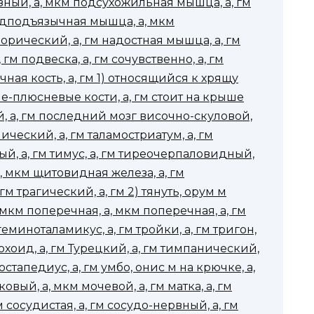
ный, а, мкм подсухожильная мышца, а, гм
адподъязычная мышца, а, мкм
орический, а, гм надостная мышца, а, гм
гм подвеска, а, гм сочувственно, а, гм
чная кость, а, гм 1) относящийся к хрящу
е-плюсневые кости, а, гм стоит на крыше
, а, гм последний мозг височно-скуловой,
амический, а, гм таламостриатум, а, гм
ый, а, гм тимус, а, гм тиреочерпаловидный,
 мкм щитовидная железа, а, гм
м трагический, а, гм 2) тянуть, орум м
мкм поперечная, а, мкм поперечная, а, гм
геминоталамикус, а, гм тройки, а, гм тригон,
трохоид, а, гм Турецкий, а, гм тимпанический,
остапедиус, а, гм умбо, онис м на крючке, а,
вый, а, мкм мочевой, а, гм матка, а, гм
 сосудистая, а, гм сосудо-нервный, а, гм