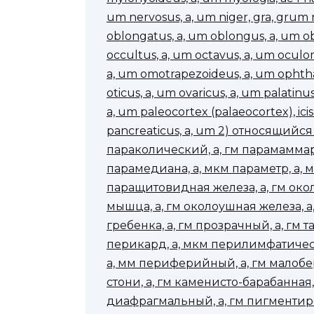
um nervosus, a, um niger, gra, grum n
oblongatus, a, um oblongus, a, um ob
occultus, a, um octavus, a, um oculo
a, um omotrapezoideus, a, um ophthal
oticus, a, um ovaricus, a, um palatin
a, um paleocortex (palaeocortex), ici
pancreaticus, a, um 2) относящийс
параколический, а, гм парамаммар
парамедиана, а, мкм параметр, а, м
паращитовидная железа, а, гм око
мышца, а, гм околоушная железа, а,
гребенка, а, гм прозрачный, а, гм т
перикард, а, мкм перилимфатическ
а, мм периферийный, а, гм малобер
стони, а, гм каменисто-барабанная
диафрагмальный, а, гм пигментиро