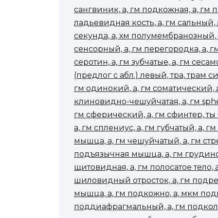
сангвиник, а, гм подкожная, а, гм 
ладьевидная кость, а, гм сальный, а
секунда, а, хм полумембранозный,
сенсорный, а, гм перегородка, а, г
серотин, а, гм зубчатые, а, гм сеса
(предлог с абл.) левый, тра, трам 
гм одинокий, а, гм соматический, а,
клиновидно-чешуйчатая, а, гм sphe
гм сферический, а, гм сфинтер, ты
а, гм сплениус, а, гм губчатый, а,
мышца, а, гм чешуйчатый, а, гм стре
подъязычная мышца, а, гм грудин
щитовидная, а, гм полосатое тело,
шиловидный отросток, а, гм подрез
мышца, а, гм подкожно, а, мкм по
поддиафрагмальный, а, гм подколе