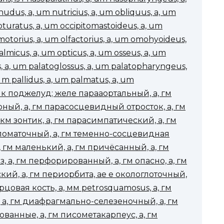
udus, a, um nutricius, a, um obliquus, a, um
turatus, a, um occipitomastoideus, a, um
motorius, a, um olfactorius, a, um omohyoideus,
micus, a, um opticus, a, um osseus, a, um
us, a, um palatoglossus, a, um palatopharyngeus,
s m pallidus, a, um palmatus, a, um
я к поджелуд; желе парааортальный, а, гм
ный, а, гм парасосцевидный отросток, а, гм
км зонтик, а, гм парасимпатический, а, гм
ломаточный, а, гм теменно-сосцевидная
 гм маленький, а, гм причёсанный, а, гм
аз, а, гм перфорированный, а, гм опасно, а, гм
ий, а, гм периорбита, ае е окологлоточный,
цовая кость, а, мм petrosquamosus, а, гм
, а, гм диафрагмально-селезеночный, а, гм
ванные, а, гм писометакарпеус, а, гм