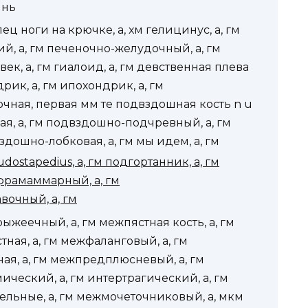
ынь
ец ноги на крючке, а, хм гелицинус, а, гм
й, а, гм печеночно-желудочный, а, гм
ек, а, гм гиалоид, а, гм девственная плева
ик, а, гм ипохондрик, а, гм
очная, первая мм те подвздошная кость n u
ая, а, гм подвздошно-подчревный, а, гм
дошно-лобковая, а, гм мы идем, а, гм
udostapedius, а, гм подгортанник, а, гм
фрамаммарный, а, гм
вочный, а, гм
жеечный, а, гм межпястная кость, а, гм
ная, а, гм межфаланговый, а, гм
ая, а, гм межпредплюсневый, а, гм
ический, а, гм интертрагический, а, гм
ельные, а, гм межмочеточниковый, а, мкм