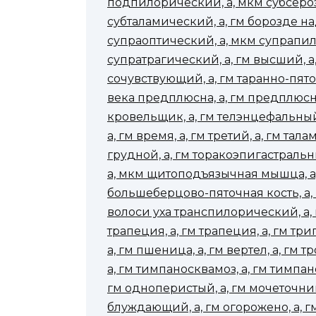
подпилорический, а, мкм субсероз
субталамический, а, гм борозде н
супраоптический, а, мкм супрапил
супратрагический, а, гм высший, а, 
сочувствующий, а, гм таранно-пято
века предплюсна, а, гм предплюсн
кровельщик, а, гм телэнцефальный
а, гм время, а, гм третий, а, гм тал
грудной, а, гм торакоэпигастральн
а, мкм щитоподъязычная мышца, а,
большеберцово-пяточная кость, а, г
волоси уха транспилорический, а, 
трапеция, а, гм трапеция, а, гм три
а, гм пшеница, а, гм вертел, а, гм 
а, гм тимпаносквамоз, а, гм тимпан
гм одноперистый, а, гм мочеточнико
блуждающий, а, гм огорожено, а, гм