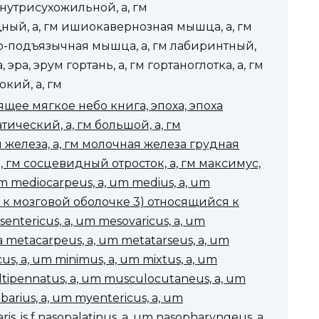
внутрисухожильной, а, гм
ный, а, гм ишиокавернозная мышца, а, гм
-подъязычная мышца, а, гм лабиринтный,
эра, эрум гортань, а, гм гортаноглотка, а, гм
кий, а, гм
ящее мягкое небо книга, эпоха, эпоха
тический, а, гм большой, а, гм
я железа, а, гм молочная железа грудная
а, гм сосцевидный отросток, а, гм максимус,
um mediocarpeus, a, um medius, a, um
 к мозговой оболочке 3) относящийся к
ntericus, a, um mesovaricus, a, um
etacarpeus, a, um metatarseus, a, um
s, a, um minimus, a, um mixtus, a, um
ltipennatus, a, um musculocutaneus, a, um
arius, a, um myentericus, a, um
is, is f nasopalatinus, a, um nasopharyngeus, a,