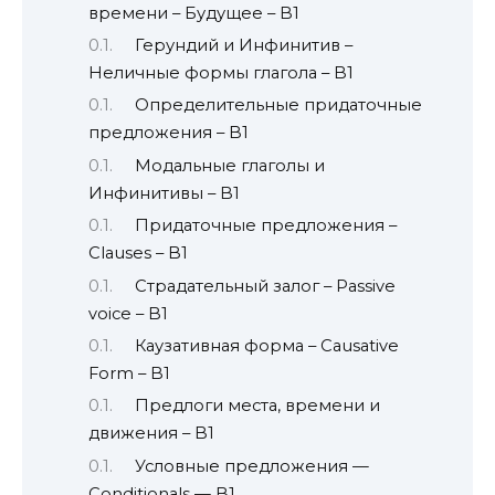
времени – Будущее – B1
Герундий и Инфинитив –
Неличные формы глагола – B1
Определительные придаточные
предложения – B1
Модальные глаголы и
Инфинитивы – B1
Придаточные предложения –
Сlauses – B1
Страдательный залог – Passive
voice – B1
Каузативная форма – Causative
Form – B1
Предлоги места, времени и
движения – B1
Условные предложения —
Conditionals — B1