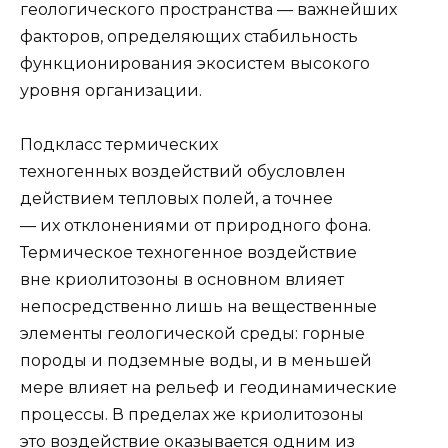
геологического пространства — важнейших
факторов, определяющих ста­бильность
функционирования экосистем высокого
уровня организации.
Подкласс термических
техногенных воздействий обусловлен
действием теп­ловых полей, а точнее
— их отклонениями от природного фона.
Термическое техно­генное воздействие
вне криолитозоны в основном влияет
непосредственно лишь на вещественные
элементы геологической среды: горные
породы и подземные во­ды, и в меньшей
мере влияет на рельеф и геодинамические
процессы. В пределах же криолитозоны
это воздействие оказывается одним из