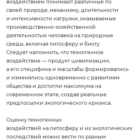
воздействием понимают различные по
своей природе, меха­низму, длительности
и интенсивности нагрузки, оказываемые
производствен­но-хозяйственной
деятельностью человека на природные
среды, включая лито­сферу и биоту.
Следует напомнить, что техногенное
воздействие — продукт циви­лизации,
а его специфика и масштабы формировались
и изменялись одновременно с развитием
общества и достигли максимума на
современном этапе, создав реаль­ные
предпосылки экологического кризиса.
Оценку техногенных
воздействий на литосферу и их экологических
послед­ствий можно вести по разным