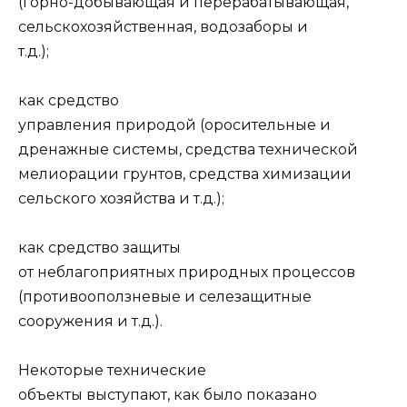
(горно-добывающая и перера­батывающая,
сельскохозяйственная, водозаборы и
т.д.);
как средство
управления природой (оросительные и
дренажные системы, средства технической
мелиорации грунтов, средства химизации
сельского хозяй­ства и т.д.);
как средство защиты
от неблагоприятных природных процессов
(противо­оползневые и селезащитные
сооружения и т.д.).
Некоторые технические
объекты выступают, как было показано