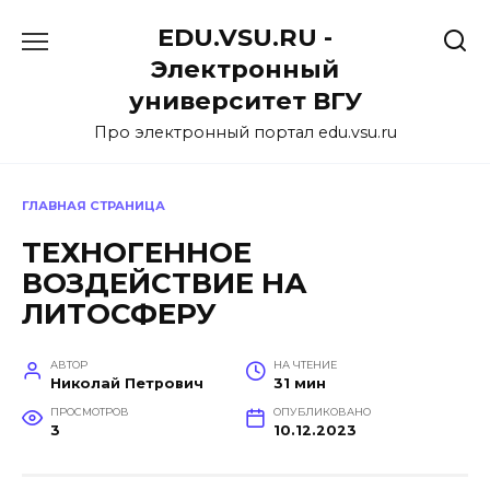
Перейти
EDU.VSU.RU -
к
содержанию
Электронный
университет ВГУ
Про электронный портал edu.vsu.ru
ГЛАВНАЯ СТРАНИЦА
ТЕХНОГЕННОЕ
ВОЗДЕЙСТВИЕ НА
ЛИТОСФЕРУ
АВТОР
НА ЧТЕНИЕ
Николай Петрович
31 мин
ПРОСМОТРОВ
ОПУБЛИКОВАНО
3
10.12.2023