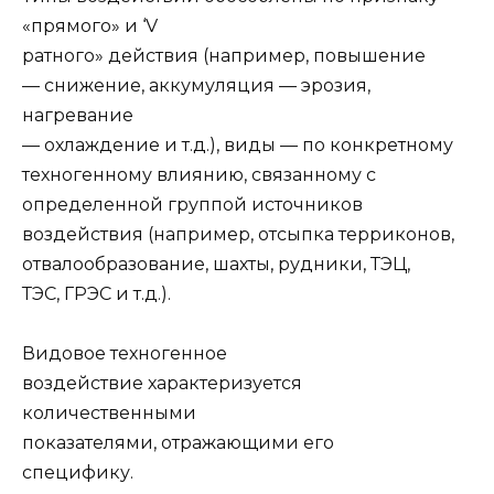
«прямого» и ‘V
ратного» действия (например, повышение
— снижение, аккумуляция — эрозия,
нагревание
— охлаждение и т.д.), виды — по конкретному
техногенному влиянию, свя­занному с
определенной группой источников
воздействия (например, отсыпка терриконов,
отвалообразование, шахты, рудники, ТЭЦ,
ТЭС, ГРЭС и т.д.).
Видовое техногенное
воздействие характеризуется
количественными
показа­телями, отражающими его
специфику.