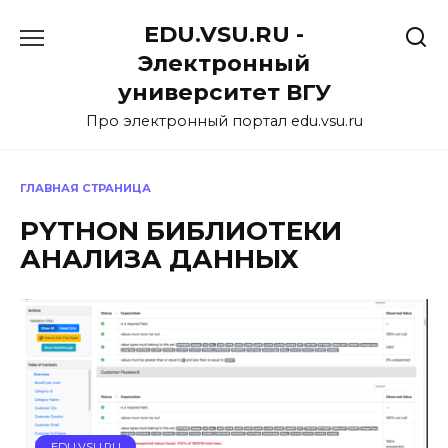
Перейти
EDU.VSU.RU -
к
содержанию
Электронный
университет ВГУ
Про электронный портал edu.vsu.ru
ГЛАВНАЯ СТРАНИЦА
PYTHON БИБЛИОТЕКИ
АНАЛИЗА ДАННЫХ
EDU.VSU.RU