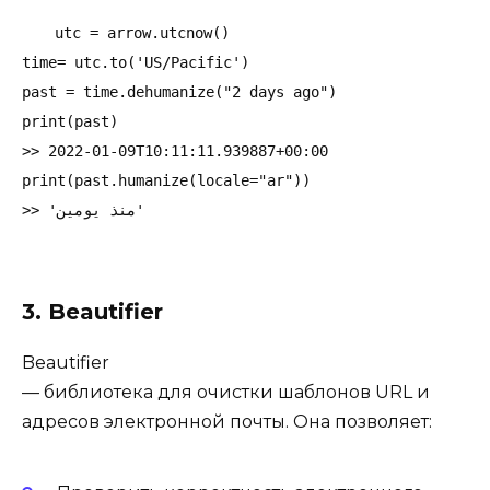
utc = arrow.utcnow() 

time= utc.to('US/Pacific') 

past = time.dehumanize("2 days ago") 

print(past) 

>> 2022-01-09T10:11:11.939887+00:00

print(past.humanize(locale="ar"))  

>> 'منذ يومين'
3. Beautifier
Beautifier
— библиотека для очистки шаблонов URL и
адресов электронной почты. Она позволяет: