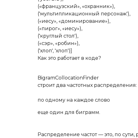
(«французский», «охранник»),
('мультипликационный персонаж'),
(«иесу», «доминирование»),
(«пирог», «иесу»),
('круглый стол'),
(«сэр», «робин»),
('хлоп', 'хлоп')]
Как это работает в коде?
BigramCollocationFinder
строит два частотных распределения:
по одному на каждое слово
еще один для биграмм.
Распределение частот — это, по сути,