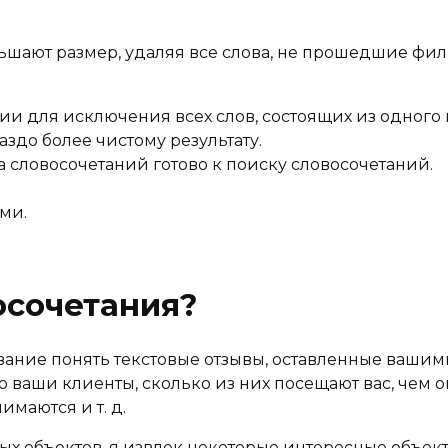
ают размер, удаляя все слова, не прошедшие фил
 для исключения всех слов, состоящих из одного и
аздо более чистому результату.
 словосочетаний готово к поиску словосочетаний.
ми.
осочетания?
бование понять текстовые отзывы, оставленные вашим
 ваши клиенты, сколько из них посещают вас, чем о
маются и т. д.
х объектов, я извлек некоторые интересные объек