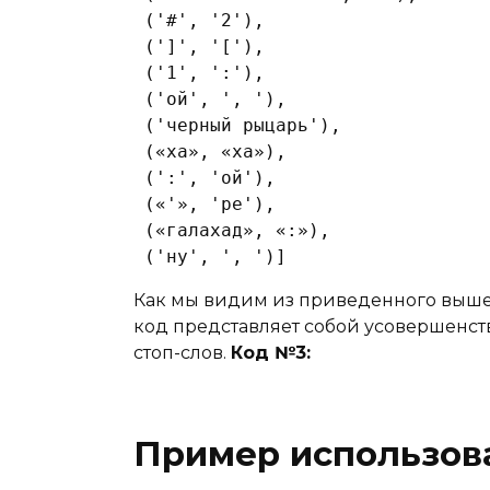
 ('#', '2'),

 (']', '['),

 ('1', ':'),

 ('ой', ', '),

 ('черный рыцарь'),

 («ха», «ха»),

 (':', 'ой'),

 («'», 'ре'),

 («галахад», «:»),

 ('ну', ', ')] 
Как мы видим из приведенного выше 
код представляет собой усовершенст
стоп-слов.
Код №3:
Пример использов