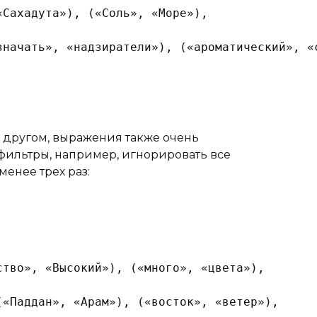
«Сахадута»), («Соль», «Море»), 
значать», «надзиратели»), («ароматический», «
 с другом, выражения также очень
фильтры, например, игнорировать все
енее трех раз:
ство», «Высокий»), («много», «цвета»), 
(«Паддан», «Арам»), («восток», «ветер»), 