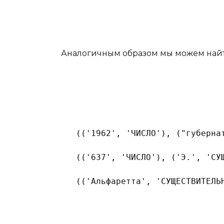
Аналогичным образом мы можем найт
 (('1962', 'ЧИСЛО'), ("губерна
 (('637', 'ЧИСЛО'), ('Э.', 'СУ
 (('Альфаретта', 'СУЩЕСТВИТЕЛЬ