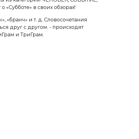
о «Субботе» в своих обзорах!
», «бранч» и т. д. Словосочетания
ся друг с другом. - происходят
БиГрам и ТриГрам.