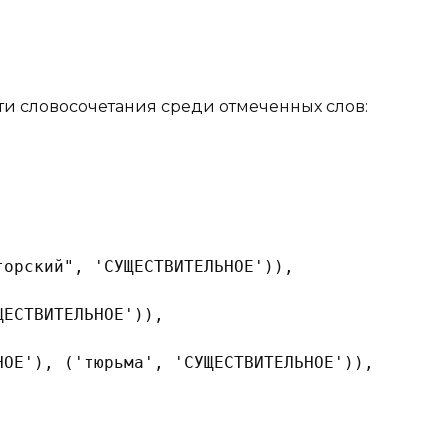
и словосочетания среди отмеченных слов:
торский", 'СУЩЕСТВИТЕЛЬНОЕ')), 
ЩЕСТВИТЕЛЬНОЕ')), 
НОЕ'), ('тюрьма', 'СУЩЕСТВИТЕЛЬНОЕ')), 