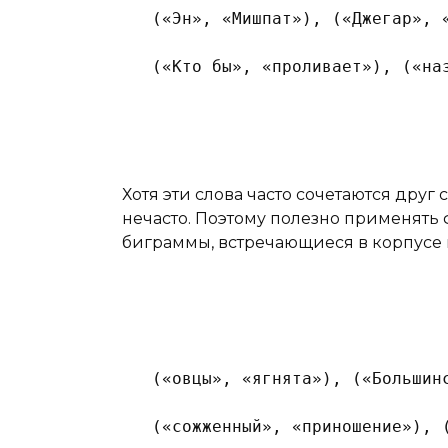
 («Эн», «Мишпат»), («Джегар», 
 («Кто бы», «проливает»), («на
Хотя эти слова часто сочетаются друг
нечасто. Поэтому полезно применять 
биграммы, встречающиеся в корпусе м
 («овцы», «ягнята»), («Большин
 («сожженный», «приношение»), 