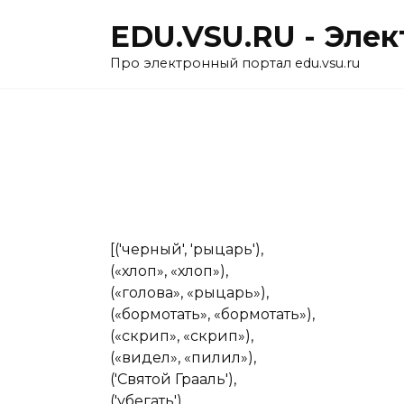
Перейти
EDU.VSU.RU - Эле
к
содержанию
Про электронный портал edu.vsu.ru
[('черный', 'рыцарь'),
(«хлоп», «хлоп»),
(«голова», «рыцарь»),
(«бормотать», «бормотать»),
(«скрип», «скрип»),
(«видел», «пилил»),
('Святой Грааль'),
('убегать'),