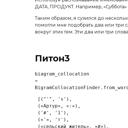
ДАТА, ПРОДУКТ. Например, «Суббота» в
Таким образом, я сузился до нескольки
помогли мне подобрать два или три сл
вокруг этих тем. Эти два или три слов
Питон3
biagram_collocation
=
BigramCollocationFinder.from_wor
 [("'", 's'),

 («Артур», «:»),

 ('#', '1'),

 («'», 'т'),

 («сельский житель», «#»),
