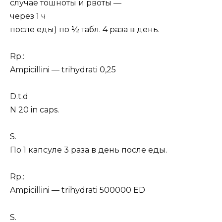
случае тошноты и рвоты —
через 1 ч
после еды) по ½ табл. 4 раза в день.
Rp.:
Ampicillini — trihydrati 0,25
D.t.d
N 20 in caps.
S.
По 1 капсуле 3 раза в день после еды.
Rp.:
Ampicillini — trihydrati 500000 ED
S.