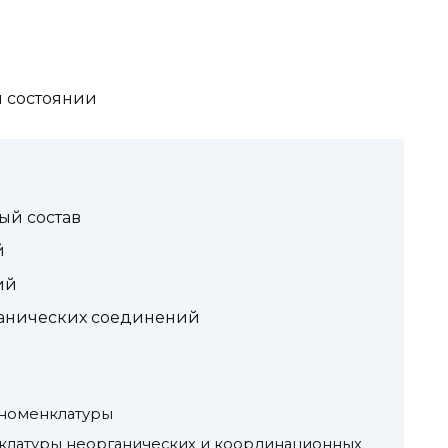
м состоянии
ый состав
й
ий
ганических соединений
 номенклатуры
латуры неорганических и координационных