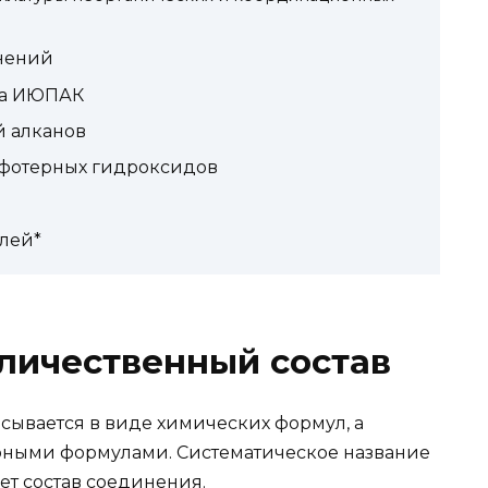
нений
ра ИЮПАК
й алканов
мфотерных гидроксидов
лей*
личественный состав
сывается в виде химических формул, а
урными формулами. Систематическое название
ет состав соединения.