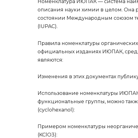
Номенклату́ра ИЮПА́К — система на
описания науки химии в целом. Она 
состоянии Международным союзом т
(IUPAC).
Правила номенклатуры органических
официальных изданиях ИЮПАК, сред
являются:
Изменения в этих документах публикую
Использование номенклатуры ИЮПАК
функциональные группы, можно такж
(cyclohexanol):
Примером номенклатуры неорганиче
(KClO3):