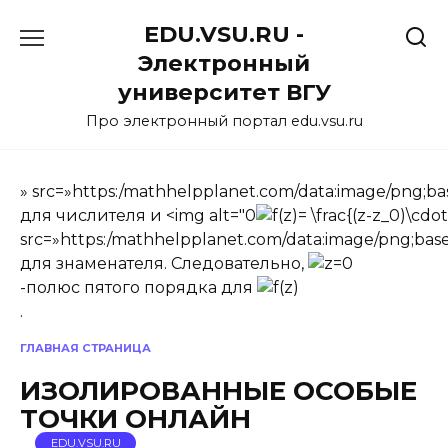
Перейти
EDU.VSU.RU -
к
содержанию
Электронный
университет ВГУ
Про электронный портал edu.vsu.ru
» src=»https:/mathhelpplanet.com/data:ima
для числителя и <img alt="0
src=»https:/mathhelpplanet.com/data:image
для знаменателя. Следовательно,
-полюс пятого порядка для
.
ГЛАВНАЯ СТРАНИЦА
ИЗОЛИРОВАННЫЕ ОСОБЫЕ
ТОЧКИ ОНЛАЙН
EDU.VSU.RU