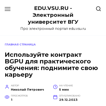
Перейти
EDU.VSU.RU -
к
содержанию
Электронный
университет ВГУ
Про электронный портал edu.vsu.ru
ГЛАВНАЯ СТРАНИЦА
Используйте контракт
BGPU для практического
обучения: поднимите свою
карьеру
АВТОР
НА ЧТЕНИЕ
Николай Петрович
5 мин
ПРОСМОТРОВ
ОПУБЛИКОВАНО
1
29.12.2023