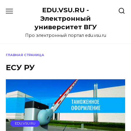
Перейти
EDU.VSU.RU -
к
содержанию
Электронный
университет ВГУ
Про электронный портал edu.vsu.ru
ГЛАВНАЯ СТРАНИЦА
ЕСУ РУ
EDU.VSU.RU