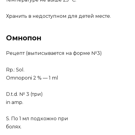
Хранить в недоступном для детей месте.
Омнопон
Рецепт (выписывается на форме №3)
Rp.: Sol.
Omnoponi 2 % — 1 ml
D.t.d. № 3 (три)
in amp.
S. По 1 мл подкожно при
болях.